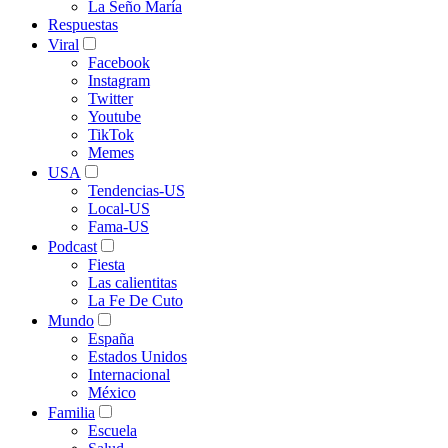
La Seño María
Respuestas
Viral
Facebook
Instagram
Twitter
Youtube
TikTok
Memes
USA
Tendencias-US
Local-US
Fama-US
Podcast
Fiesta
Las calientitas
La Fe De Cuto
Mundo
España
Estados Unidos
Internacional
México
Familia
Escuela