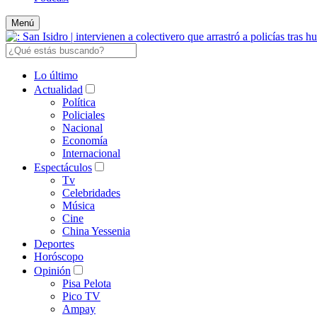
Menú
Lo último
Actualidad
Política
Policiales
Nacional
Economía
Internacional
Espectáculos
Tv
Celebridades
Música
Cine
China Yessenia
Deportes
Horóscopo
Opinión
Pisa Pelota
Pico TV
Ampay