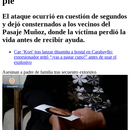
pie
El ataque ocurrió en cuestión de segundos
y dejó consternados a los vecinos del
Pasaje Muñoz, donde la víctima perdió la
vida antes de recibir ayuda.
Cae ‘Kori’ tras lanzar dinamita a hostal en Carabayllo:
extorsionador gritó “¡vas a pagar cupo!” antes de usar el
explosivo
Asesinan a padre de familia tras secuestro extorsivo