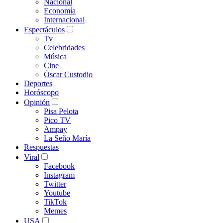
Nacional
Economía
Internacional
Espectáculos
Tv
Celebridades
Música
Cine
Óscar Custodio
Deportes
Horóscopo
Opinión
Pisa Pelota
Pico TV
Ampay
La Seño María
Respuestas
Viral
Facebook
Instagram
Twitter
Youtube
TikTok
Memes
USA