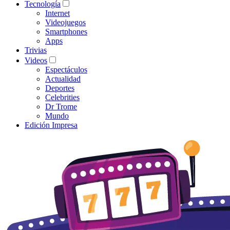
Tecnología
Internet
Videojuegos
Smartphones
Apps
Trivias
Videos
Espectáculos
Actualidad
Deportes
Celebrities
Dr Trome
Mundo
Edición Impresa