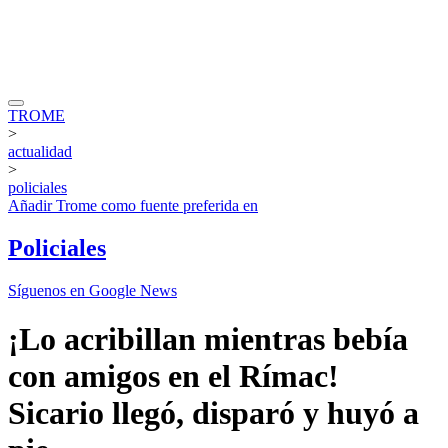
TROME
>
actualidad
>
policiales
Añadir
Trome
como fuente preferida en
Policiales
Síguenos en Google News
¡Lo acribillan mientras bebía
con amigos en el Rímac!
Sicario llegó, disparó y huyó a