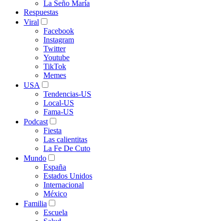
La Seño María
Respuestas
Viral
Facebook
Instagram
Twitter
Youtube
TikTok
Memes
USA
Tendencias-US
Local-US
Fama-US
Podcast
Fiesta
Las calientitas
La Fe De Cuto
Mundo
España
Estados Unidos
Internacional
México
Familia
Escuela