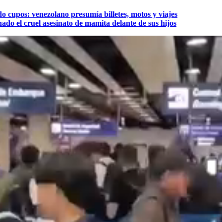
o cupos: venezolano presumía billetes, motos y viajes
do el cruel asesinato de mamita delante de sus hijos