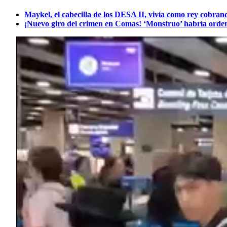
Maykel, el cabecilla de los DESA II, vivía como rey cobrand
¡Nuevo giro del crimen en Comas! ‘Monstruo’ habría ordena