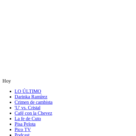
Hoy
LO ÚLTIMO
Darinka Ramírez
Crimen de cambista
'U' vs. Cristal
Café con la Chevez
La fe de Cuto
Pisa Pelota
Pico TV
Podcast