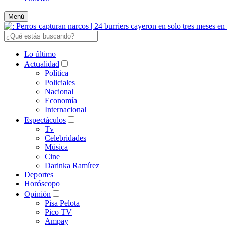
Menú
Lo último
Actualidad
Política
Policiales
Nacional
Economía
Internacional
Espectáculos
Tv
Celebridades
Música
Cine
Darinka Ramírez
Deportes
Horóscopo
Opinión
Pisa Pelota
Pico TV
Ampay