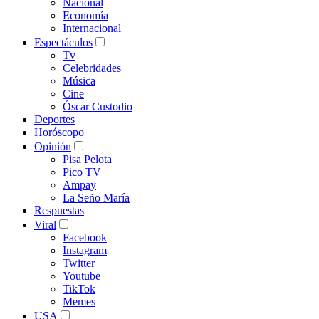
Nacional
Economía
Internacional
Espectáculos
Tv
Celebridades
Música
Cine
Óscar Custodio
Deportes
Horóscopo
Opinión
Pisa Pelota
Pico TV
Ampay
La Seño María
Respuestas
Viral
Facebook
Instagram
Twitter
Youtube
TikTok
Memes
USA