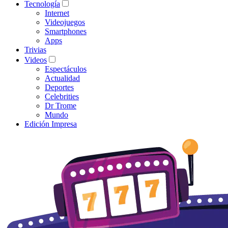
Tecnología
Internet
Videojuegos
Smartphones
Apps
Trivias
Videos
Espectáculos
Actualidad
Deportes
Celebrities
Dr Trome
Mundo
Edición Impresa