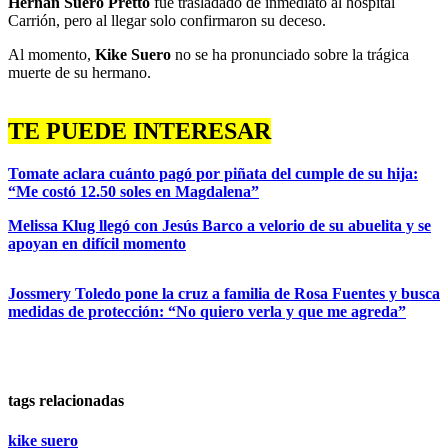
Hernán Suero Pretto
fue trasladado de inmediato al hospital
Carrión, pero al llegar solo confirmaron su deceso.
Al momento,
Kike Suero
no se ha pronunciado sobre la trágica
muerte de su hermano.
TE PUEDE INTERESAR
Tomate aclara cuánto pagó por piñata del cumple de su hija:
“Me costó 12.50 soles en Magdalena”
Melissa Klug llegó con Jesús Barco a velorio de su abuelita y se
apoyan en difícil momento
Jossmery Toledo pone la cruz a familia de Rosa Fuentes y busca
medidas de protección: “No quiero verla y que me agreda”
tags relacionadas
kike suero