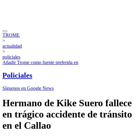
TROME
>
actualidad
>
policiales
Añadir
Trome
como fuente preferida en
Policiales
Síguenos en Google News
Hermano de Kike Suero fallece
en trágico accidente de tránsito
en el Callao