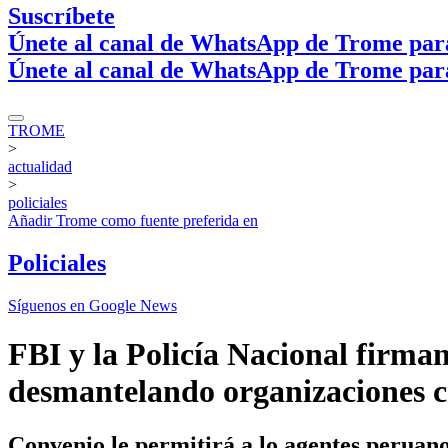
Suscríbete
Únete al canal de WhatsApp de Trome par
Únete al canal de WhatsApp de Trome par
TROME
>
actualidad
>
policiales
Añadir
Trome
como fuente preferida en
Policiales
Síguenos en Google News
FBI y la Policía Nacional firma
desmantelando organizaciones c
Convenio le permitirá a lo agentes peruano