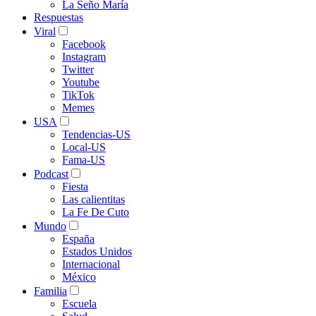
La Seño María
Respuestas
Viral
Facebook
Instagram
Twitter
Youtube
TikTok
Memes
USA
Tendencias-US
Local-US
Fama-US
Podcast
Fiesta
Las calientitas
La Fe De Cuto
Mundo
España
Estados Unidos
Internacional
México
Familia
Escuela