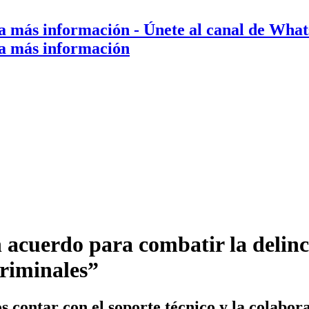
a más información
- Únete al canal de Wha
a más información
n acuerdo para combatir la delin
riminales”
s contar con el soporte técnico y la colabor