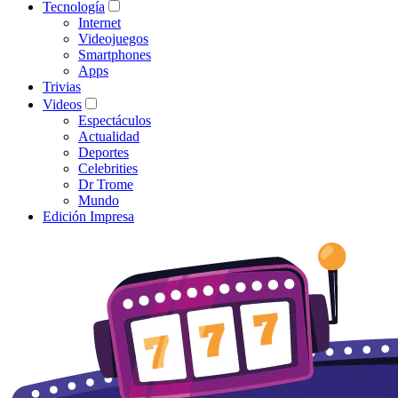
Tecnología
Internet
Videojuegos
Smartphones
Apps
Trivias
Videos
Espectáculos
Actualidad
Deportes
Celebrities
Dr Trome
Mundo
Edición Impresa