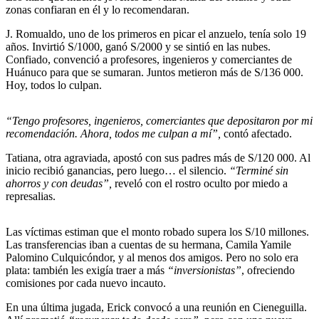
zonas confiaran en él y lo recomendaran.
J. Romualdo, uno de los primeros en picar el anzuelo, tenía solo 19
años. Invirtió S/1000, ganó S/2000 y se sintió en las nubes.
Confiado, convenció a profesores, ingenieros y comerciantes de
Huánuco para que se sumaran. Juntos metieron más de S/136 000.
Hoy, todos lo culpan.
“Tengo profesores, ingenieros, comerciantes que depositaron por mi
recomendación. Ahora, todos me culpan a mí”,
contó afectado.
Tatiana, otra agraviada, apostó con sus padres más de S/120 000. Al
inicio recibió ganancias, pero luego… el silencio.
“Terminé sin
ahorros y con deudas”,
reveló con el rostro oculto por miedo a
represalias.
Las víctimas estiman que el monto robado supera los S/10 millones.
Las transferencias iban a cuentas de su hermana, Camila Yamile
Palomino Culquicóndor, y al menos dos amigos. Pero no solo era
plata: también les exigía traer a más
“inversionistas”
, ofreciendo
comisiones por cada nuevo incauto.
En una última jugada, Erick convocó a una reunión en Cieneguilla.