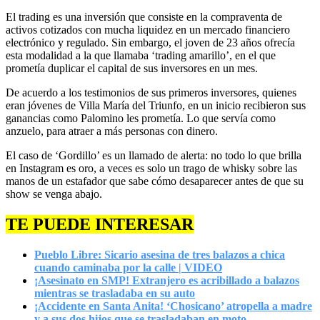
El trading es una inversión que consiste en la compraventa de
activos cotizados con mucha liquidez en un mercado financiero
electrónico y regulado. Sin embargo, el joven de 23 años ofrecía
esta modalidad a la que llamaba ‘trading amarillo’, en el que
prometía duplicar el capital de sus inversores en un mes.
De acuerdo a los testimonios de sus primeros inversores, quienes
eran jóvenes de Villa María del Triunfo, en un inicio recibieron sus
ganancias como Palomino les prometía. Lo que servía como
anzuelo, para atraer a más personas con dinero.
El caso de ‘Gordillo’ es un llamado de alerta: no todo lo que brilla
en Instagram es oro, a veces es solo un trago de whisky sobre las
manos de un estafador que sabe cómo desaparecer antes de que su
show se venga abajo.
TE PUEDE INTERESAR
Pueblo Libre: Sicario asesina de tres balazos a chica
cuando caminaba por la calle | VIDEO
¡Asesinato en SMP! Extranjero es acribillado a balazos
mientras se trasladaba en su auto
¡Accidente en Santa Anita! ‘Chosicano’ atropella a madre
y a sus dos hijos que se trasladaban en moto