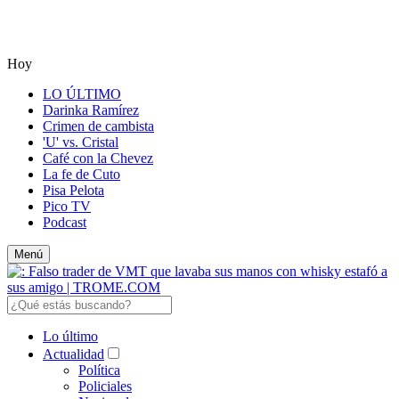
Hoy
LO ÚLTIMO
Darinka Ramírez
Crimen de cambista
'U' vs. Cristal
Café con la Chevez
La fe de Cuto
Pisa Pelota
Pico TV
Podcast
Menú
Lo último
Actualidad
Política
Policiales