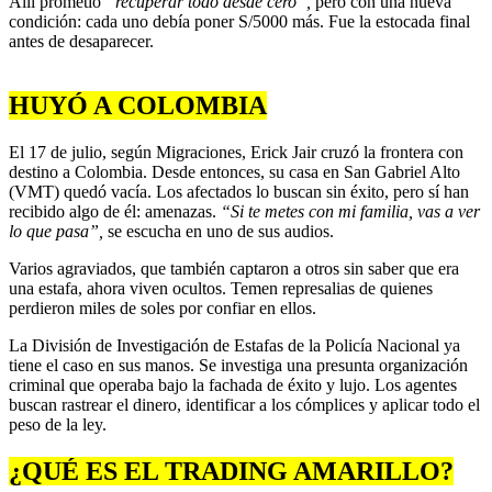
Allí prometió
“recuperar todo desde cero”,
pero con una nueva
condición: cada uno debía poner S/5000 más. Fue la estocada final
antes de desaparecer.
HUYÓ A COLOMBIA
El 17 de julio, según Migraciones, Erick Jair cruzó la frontera con
destino a Colombia. Desde entonces, su casa en San Gabriel Alto
(VMT) quedó vacía. Los afectados lo buscan sin éxito, pero sí han
recibido algo de él: amenazas.
“Si te metes con mi familia, vas a ver
lo que pasa”,
se escucha en uno de sus audios.
Varios agraviados, que también captaron a otros sin saber que era
una estafa, ahora viven ocultos. Temen represalias de quienes
perdieron miles de soles por confiar en ellos.
La División de Investigación de Estafas de la Policía Nacional ya
tiene el caso en sus manos. Se investiga una presunta organización
criminal que operaba bajo la fachada de éxito y lujo. Los agentes
buscan rastrear el dinero, identificar a los cómplices y aplicar todo el
peso de la ley.
¿QUÉ ES EL TRADING AMARILLO?