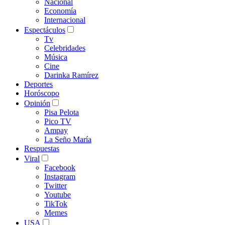
Nacional
Economía
Internacional
Espectáculos
Tv
Celebridades
Música
Cine
Darinka Ramírez
Deportes
Horóscopo
Opinión
Pisa Pelota
Pico TV
Ampay
La Seño María
Respuestas
Viral
Facebook
Instagram
Twitter
Youtube
TikTok
Memes
USA