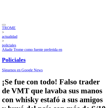
TROME
>
actualidad
>
policiales
Añadir
Trome
como fuente preferida en
Policiales
Síguenos en Google News
¡Se fue con todo! Falso trader
de VMT que lavaba sus manos
con whisky estafó a sus amigos