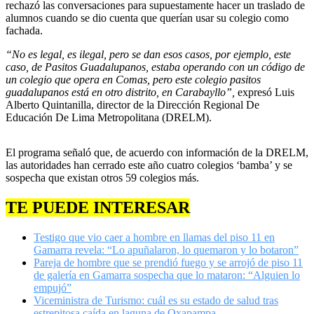
rechazó las conversaciones para supuestamente hacer un traslado de
alumnos cuando se dio cuenta que querían usar su colegio como
fachada.
“No es legal, es ilegal, pero se dan esos casos, por ejemplo, este
caso, de Pasitos Guadalupanos, estaba operando con un código de
un colegio que opera en Comas, pero este colegio pasitos
guadalupanos está en otro distrito, en Carabayllo”,
expresó Luis
Alberto Quintanilla, director de la Dirección Regional De
Educación De Lima Metropolitana (DRELM).
El programa señaló que, de acuerdo con información de la DRELM,
las autoridades han cerrado este año cuatro colegios ‘bamba’ y se
sospecha que existan otros 59 colegios más.
TE PUEDE INTERESAR
Testigo que vio caer a hombre en llamas del piso 11 en
Gamarra revela: “Lo apuñalaron, lo quemaron y lo botaron”
Pareja de hombre que se prendió fuego y se arrojó de piso 11
de galería en Gamarra sospecha que lo mataron: “Alguien lo
empujó”
Viceministra de Turismo: cuál es su estado de salud tras
estrepitosa caída en laguna de Oxapampa