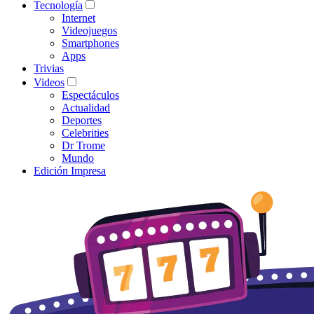
Tecnología
Internet
Videojuegos
Smartphones
Apps
Trivias
Videos
Espectáculos
Actualidad
Deportes
Celebrities
Dr Trome
Mundo
Edición Impresa