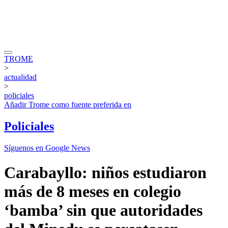
TROME
>
actualidad
>
policiales
Añadir
Trome
como fuente preferida en
Policiales
Síguenos en Google News
Carabayllo: niños estudiaron
más de 8 meses en colegio
‘bamba’ sin que autoridades