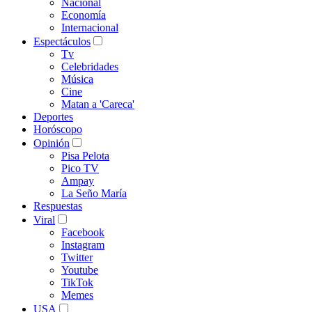
Nacional
Economía
Internacional
Espectáculos
Tv
Celebridades
Música
Cine
Matan a 'Careca'
Deportes
Horóscopo
Opinión
Pisa Pelota
Pico TV
Ampay
La Seño María
Respuestas
Viral
Facebook
Instagram
Twitter
Youtube
TikTok
Memes
USA