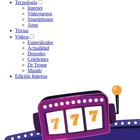
Tecnología
Internet
Videojuegos
Smartphones
Apps
Trivias
Videos
Espectáculos
Actualidad
Deportes
Celebrities
Dr Trome
Mundo
Edición Impresa