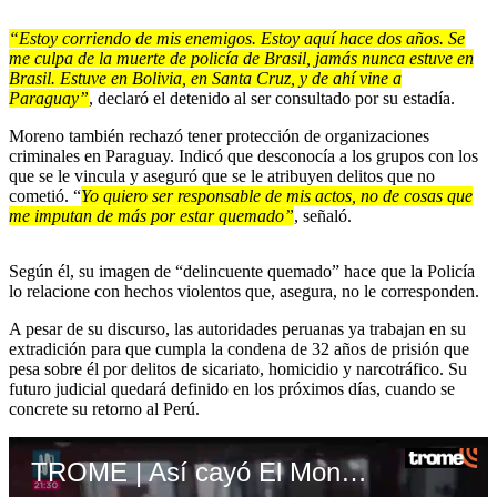
“Estoy corriendo de mis enemigos. Estoy aquí hace dos años. Se
me culpa de la muerte de policía de Brasil, jamás nunca estuve en
Brasil. Estuve en Bolivia, en Santa Cruz, y de ahí vine a
Paraguay”
, declaró el detenido al ser consultado por su estadía.
Moreno también rechazó tener protección de organizaciones
criminales en Paraguay. Indicó que desconocía a los grupos con los
que se le vincula y aseguró que se le atribuyen delitos que no
cometió. “
Yo quiero ser responsable de mis actos, no de cosas que
me imputan de más por estar quemado”
, señaló.
Según él, su imagen de “delincuente quemado” hace que la Policía
lo relacione con hechos violentos que, asegura, no le corresponden.
A pesar de su discurso, las autoridades peruanas ya trabajan en su
extradición para que cumpla la condena de 32 años de prisión que
pesa sobre él por delitos de sicariato, homicidio y narcotráfico. Su
futuro judicial quedará definido en los próximos días, cuando se
concrete su retorno al Perú.
TROME | Así cayó El Monstruo: video muestra su captura en Paraguay. Video: Canal N