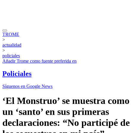
TROME
>
actualidad
>
policiales
Añadir
Trome
como fuente preferida en
Policiales
Síguenos en Google News
‘El Monstruo’ se muestra como
un ‘santo’ en sus primeras
declaraciones: “No participé de