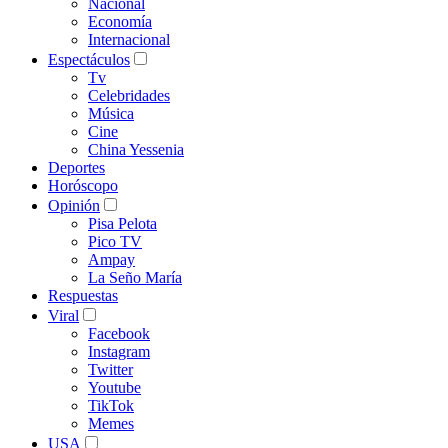
Nacional
Economía
Internacional
Espectáculos
Tv
Celebridades
Música
Cine
China Yessenia
Deportes
Horóscopo
Opinión
Pisa Pelota
Pico TV
Ampay
La Seño María
Respuestas
Viral
Facebook
Instagram
Twitter
Youtube
TikTok
Memes
USA