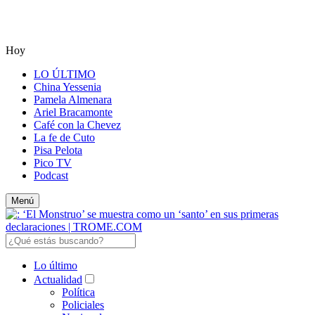
Hoy
LO ÚLTIMO
China Yessenia
Pamela Almenara
Ariel Bracamonte
Café con la Chevez
La fe de Cuto
Pisa Pelota
Pico TV
Podcast
Menú
Lo último
Actualidad
Política
Policiales