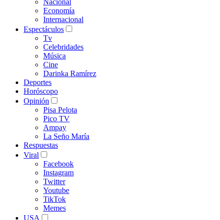
Nacional
Economía
Internacional
Espectáculos
Tv
Celebridades
Música
Cine
Darinka Ramírez
Deportes
Horóscopo
Opinión
Pisa Pelota
Pico TV
Ampay
La Seño María
Respuestas
Viral
Facebook
Instagram
Twitter
Youtube
TikTok
Memes
USA