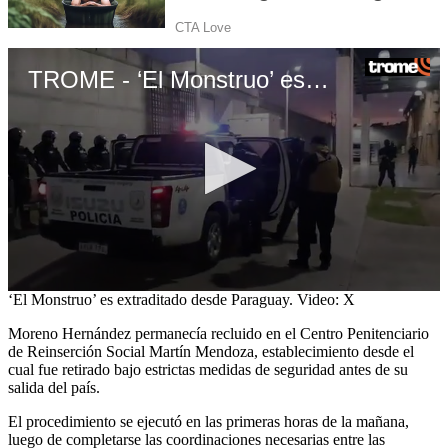
TROME - ‘El Monstruo’ es extraditado desde Paraguay
0
‘El Monstruo’ es extraditado desde Paraguay. Video: X
seconds
of
Moreno Hernández permanecía recluido en el Centro Penitenciario
13
de Reinserción Social Martín Mendoza, establecimiento desde el
seconds
cual fue retirado bajo estrictas medidas de seguridad antes de su
salida del país.
El procedimiento se ejecutó en las primeras horas de la mañana,
luego de completarse las coordinaciones necesarias entre las