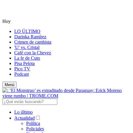
Hoy
LO ÚLTIMO
Darinka Ramírez
Crimen de cambista
'U' vs. Cristal
Café con la Chevez
La fe de Cuto
Pisa Pelota
Pico TV
Podcast
Menú
Lo último
Actualidad
Política
Policiales