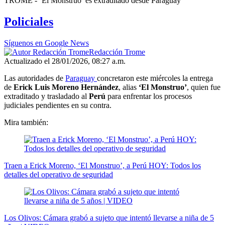
TROME - ‘El Monstruo’ es extraditado desde Paraguay
seconds
of
Policiales
2
minutes,
21
Síguenos en Google News
seconds
Redacción Trome
Actualizado el 28/01/2026, 08:27 a.m.
Las autoridades de
Paraguay
concretaron este miércoles la entrega
de
Erick Luis Moreno Hernández
, alias
‘El Monstruo’
, quien fue
extraditado y trasladado al
Perú
para enfrentar los procesos
judiciales pendientes en su contra.
Mira también:
Traen a Erick Moreno, ‘El Monstruo’, a Perú HOY: Todos los
detalles del operativo de seguridad
Los Olivos: Cámara grabó a sujeto que intentó llevarse a niña de 5