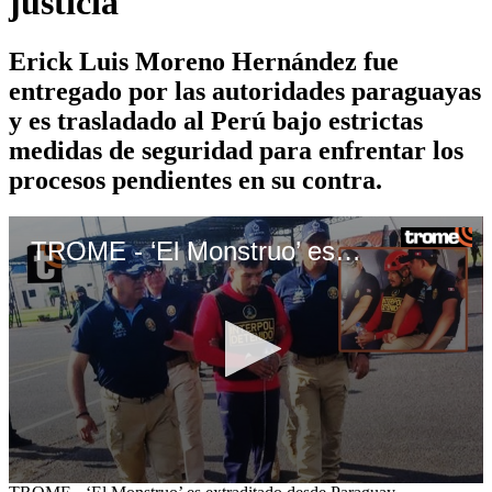
justicia
Erick Luis Moreno Hernández fue
entregado por las autoridades paraguayas
y es trasladado al Perú bajo estrictas
medidas de seguridad para enfrentar los
procesos pendientes en su contra.
TROME - ‘El Monstruo’ es extraditado desde Paraguay
0