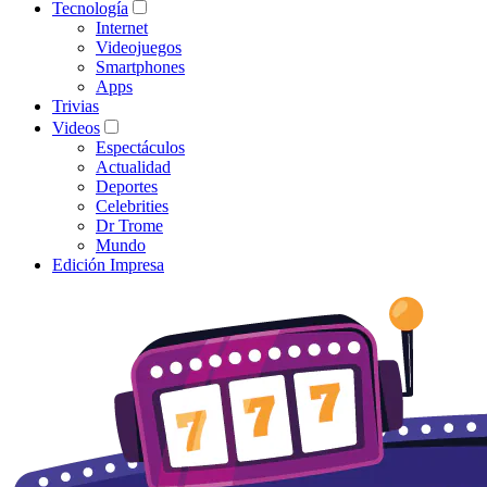
Tecnología
Internet
Videojuegos
Smartphones
Apps
Trivias
Videos
Espectáculos
Actualidad
Deportes
Celebrities
Dr Trome
Mundo
Edición Impresa