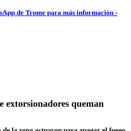
tsApp de Trome para más información
-
ue extorsionadores queman
s de la zona actuaron para apagar el fuego.