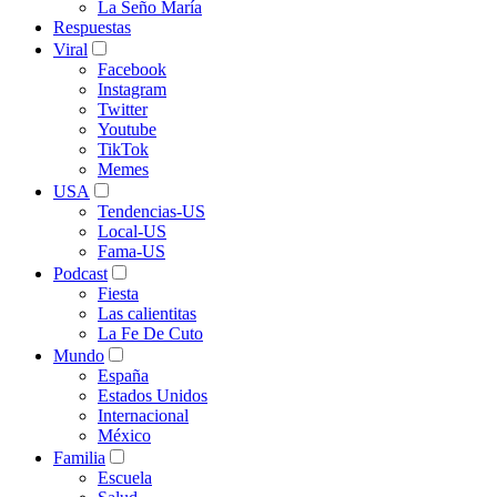
La Seño María
Respuestas
Viral
Facebook
Instagram
Twitter
Youtube
TikTok
Memes
USA
Tendencias-US
Local-US
Fama-US
Podcast
Fiesta
Las calientitas
La Fe De Cuto
Mundo
España
Estados Unidos
Internacional
México
Familia
Escuela