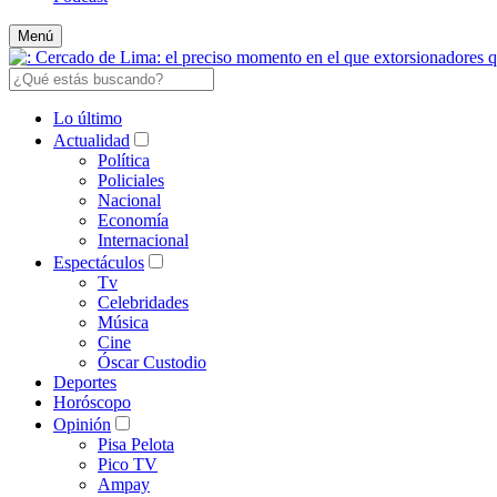
Menú
Lo último
Actualidad
Política
Policiales
Nacional
Economía
Internacional
Espectáculos
Tv
Celebridades
Música
Cine
Óscar Custodio
Deportes
Horóscopo
Opinión
Pisa Pelota
Pico TV
Ampay