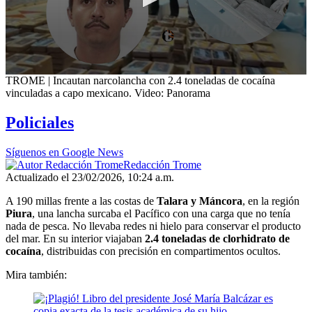
0
TROME | Incautan narcolancha con 2.4 toneladas de cocaína
seconds
vinculadas a capo mexicano. Video: Panorama
of
12
Policiales
minutes,
31
seconds
Síguenos en Google News
Redacción Trome
Actualizado el 23/02/2026, 10:24 a.m.
A 190 millas frente a las costas de
Talara y Máncora
, en la región
Piura
, una lancha surcaba el Pacífico con una carga que no tenía
nada de pesca. No llevaba redes ni hielo para conservar el producto
del mar. En su interior viajaban
2.4 toneladas de clorhidrato de
cocaína
, distribuidas con precisión en compartimentos ocultos.
Mira también: