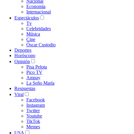
Nacional
Economía
Internacional
Espectáculos
Tv
Celebridades
Música
Cine
Óscar Custodio
Deportes
Horóscopo
Opinión
Pisa Pelota
Pico TV
Ampay
La Seño María
Respuestas
Viral
Facebook
Instagram
Twitter
Youtube
TikTok
Memes
USA