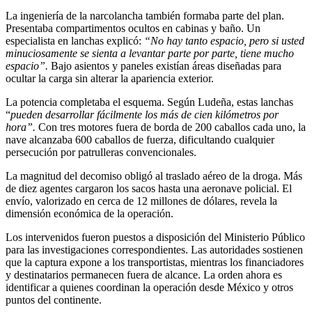
La ingeniería de la narcolancha también formaba parte del plan.
Presentaba compartimentos ocultos en cabinas y baño. Un
especialista en lanchas explicó:
“No hay tanto espacio, pero si usted
minuciosamente se sienta a levantar parte por parte, tiene mucho
espacio”.
Bajo asientos y paneles existían áreas diseñadas para
ocultar la carga sin alterar la apariencia exterior.
La potencia completaba el esquema. Según Ludeña, estas lanchas
“
pueden desarrollar fácilmente los más de cien kilómetros por
hora”.
Con tres motores fuera de borda de 200 caballos cada uno, la
nave alcanzaba 600 caballos de fuerza, dificultando cualquier
persecución por patrulleras convencionales.
La magnitud del decomiso obligó al traslado aéreo de la droga. Más
de diez agentes cargaron los sacos hasta una aeronave policial. El
envío, valorizado en cerca de 12 millones de dólares, revela la
dimensión económica de la operación.
Los intervenidos fueron puestos a disposición del Ministerio Público
para las investigaciones correspondientes. Las autoridades sostienen
que la captura expone a los transportistas, mientras los financiadores
y destinatarios permanecen fuera de alcance. La orden ahora es
identificar a quienes coordinan la operación desde México y otros
puntos del continente.