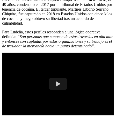
49 años, condenado en 2017 por un tribunal de Estados Unidos por
tenencia de cocaína. El tercer tripulante, Martires Liborio Serrano
Chiquito, fue capturado en 2018 en Estados Unidos con cinco kilos
de cocaína y luego obtuvo su libertad tras un acuerdo de
culpabilidad.
Para Ludeña, estos perfiles responden a una lógica operativa
definida:
“Son personas que conocen de estas travesías en alta mar
y entonces son captadas por estas organizaciones y su trabajo es el
de trasladar la mercancía hacia un punto determinado”.