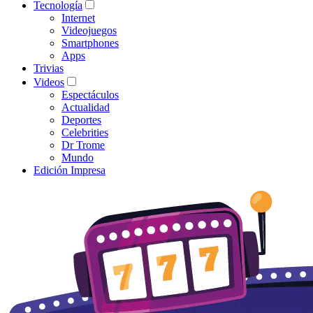
Tecnología
Internet
Videojuegos
Smartphones
Apps
Trivias
Videos
Espectáculos
Actualidad
Deportes
Celebrities
Dr Trome
Mundo
Edición Impresa