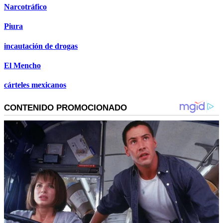
Narcotráfico
Piura
incautación de drogas
El Mencho
cárteles mexicanos