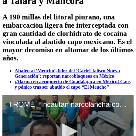
a Talara y Máncora
A 190 millas del litoral piurano, una
embarcación ligera fue interceptada con
gran cantidad de clorhidrato de cocaína
vinculada al abatido capo mexicano. Es el
mayor decomiso en altamar de los últimos
años.
Abaten al ‘Mencho’, líder del ‘Cártel Jalisco Nueva
Generación’: reportan narcobloqueos en México
¡Alarma en aeropuerto de Guadalajara en México! Caos
y pánico tras ser abatido el capo “El Mencho”
TROME | Incautan narcolancha con 2.4 toneladas de cocaína vinculadas a capo mexicano. Video: Panorama