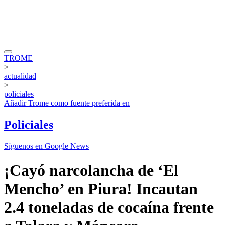
TROME
>
actualidad
>
policiales
Añadir
Trome
como fuente preferida en
Policiales
Síguenos en Google News
¡Cayó narcolancha de ‘El
Mencho’ en Piura! Incautan
2.4 toneladas de cocaína frente