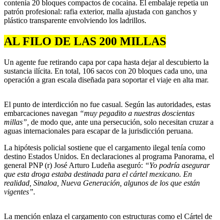
contenía 20 bloques compactos de cocaína. El embalaje repetía un
patrón profesional: rafia exterior, malla ajustada con ganchos y
plástico transparente envolviendo los ladrillos.
AL FILO DE LAS 200 MILLAS
Un agente fue retirando capa por capa hasta dejar al descubierto la
sustancia ilícita. En total, 106 sacos con 20 bloques cada uno, una
operación a gran escala diseñada para soportar el viaje en alta mar.
El punto de interdicción no fue casual. Según las autoridades, estas
embarcaciones navegan
“muy pegadito a nuestras doscientas
millas”,
de modo que, ante una persecución, solo necesitan cruzar a
aguas internacionales para escapar de la jurisdicción peruana.
La hipótesis policial sostiene que el cargamento ilegal tenía como
destino Estados Unidos. En declaraciones al programa Panorama, el
general PNP (r) José Arturo Ludeña aseguró:
“Yo podría asegurar
que esta droga estaba destinada para el cártel mexicano. En
realidad, Sinaloa, Nueva Generación, algunos de los que están
vigentes”.
La mención enlaza el cargamento con estructuras como el Cártel de