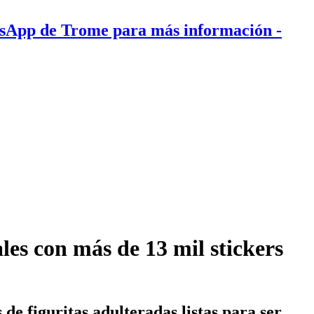
tsApp de Trome para más información
-
les con más de 13 mil stickers
de figuritas adulteradas listas para ser