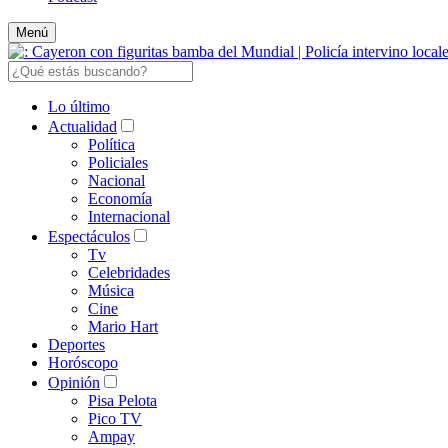
Menú
Lo último
Actualidad
Política
Policiales
Nacional
Economía
Internacional
Espectáculos
Tv
Celebridades
Música
Cine
Mario Hart
Deportes
Horóscopo
Opinión
Pisa Pelota
Pico TV
Ampay