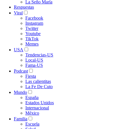
La Seño María
Respuestas
Viral
Facebook
Instagram
Twitter
Youtube
TikTok
Memes
USA
Tendencias-US
Local-US
Fama-US
Podcast
Fiesta
Las calientitas
La Fe De Cuto
Mundo
España
Estados Unidos
Internacional
México
Familia
Escuela