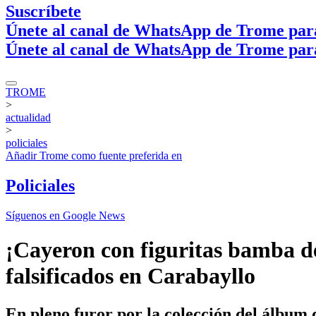
Suscríbete
Únete al canal de WhatsApp de Trome par
Únete al canal de WhatsApp de Trome par
TROME
>
actualidad
>
policiales
Añadir
Trome
como fuente preferida en
Policiales
Síguenos en Google News
¡Cayeron con figuritas bamba del
falsificados en Carabayllo
En pleno furor por la colección del álbum d