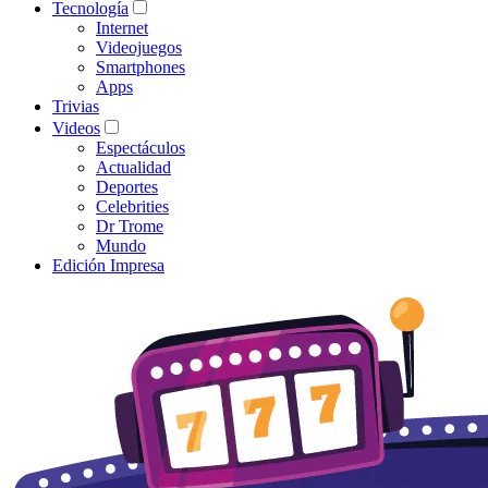
Tecnología
Internet
Videojuegos
Smartphones
Apps
Trivias
Videos
Espectáculos
Actualidad
Deportes
Celebrities
Dr Trome
Mundo
Edición Impresa