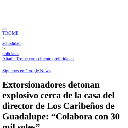
TROME
>
actualidad
>
policiales
Añadir
Trome
como fuente preferida en
Síguenos en Google News
Extorsionadores detonan
explosivo cerca de la casa del
director de Los Caribeños de
Guadalupe: “Colabora con 30
mil soles”