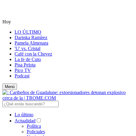
Hoy
LO ÚLTIMO
Darinka Ramírez
Pamela Almenara
'U' vs. Cristal
Café con la Chevez
La fe de Cuto
Pisa Pelota
Pico TV
Podcast
Menú
Lo último
Actualidad
Política
Policiales