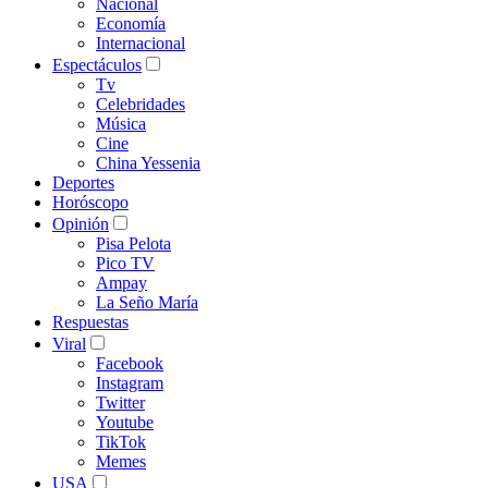
Nacional
Economía
Internacional
Espectáculos
Tv
Celebridades
Música
Cine
China Yessenia
Deportes
Horóscopo
Opinión
Pisa Pelota
Pico TV
Ampay
La Seño María
Respuestas
Viral
Facebook
Instagram
Twitter
Youtube
TikTok
Memes
USA