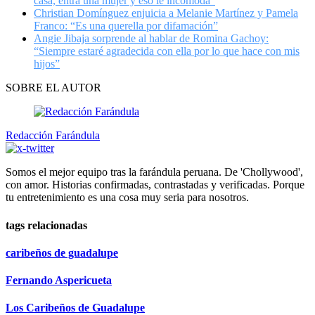
casa, entra una mujer y eso le incomoda”
Christian Domínguez enjuicia a Melanie Martínez y Pamela
Franco: “Es una querella por difamación”
Angie Jibaja sorprende al hablar de Romina Gachoy:
“Siempre estaré agradecida con ella por lo que hace con mis
hijos”
SOBRE EL AUTOR
Redacción Farándula
Somos el mejor equipo tras la farándula peruana. De 'Chollywood',
con amor. Historias confirmadas, contrastadas y verificadas. Porque
tu entretenimiento es una cosa muy seria para nosotros.
tags relacionadas
caribeños de guadalupe
Fernando Aspericueta
Los Caribeños de Guadalupe