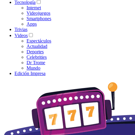
Tecnología
Internet
Videojuegos
Smartphones
Apps
Trivias
Videos
Espectáculos
Actualidad
Deportes
Celebrities
Dr Trome
Mundo
Edición Impresa