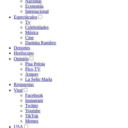
Nacional
Economía
Internacional
Espectáculos
Tv
Celebridades
Música
Cine
Darinka Ramírez
Deportes
Horóscopo
Opinión
Pisa Pelota
Pico TV
Ampay
La Seño María
Respuestas
Viral
Facebook
Instagram
Twitter
Youtube
TikTok
Memes
USA