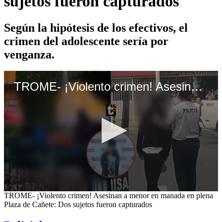
sujetos fueron capturados
Según la hipótesis de los efectivos, el
crimen del adolescente sería por
venganza.
TROME- ¡Violento crimen! Asesinan a menor en manada en plena Plaza de Cañete: Dos sujetos fueron capturados
0
TROME- ¡Violento crimen! Asesinan a menor en manada en plena
seconds
Plaza de Cañete: Dos sujetos fueron capturados
of
1