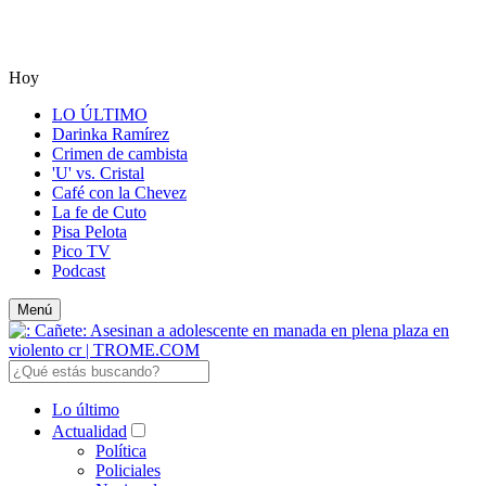
Hoy
LO ÚLTIMO
Darinka Ramírez
Crimen de cambista
'U' vs. Cristal
Café con la Chevez
La fe de Cuto
Pisa Pelota
Pico TV
Podcast
Menú
Lo último
Actualidad
Política
Policiales