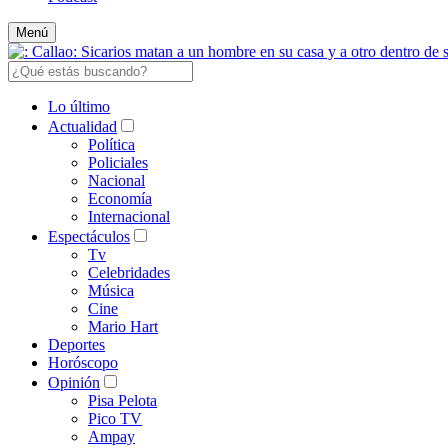
Menú
Lo último
Actualidad
Política
Policiales
Nacional
Economía
Internacional
Espectáculos
Tv
Celebridades
Música
Cine
Mario Hart
Deportes
Horóscopo
Opinión
Pisa Pelota
Pico TV
Ampay