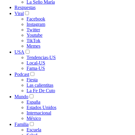
La Seño María
Respuestas
Viral
Facebook
Instagram
Twitter
Youtube
TikTok
Memes
USA
Tendencias-US
Local-US
Fama-US
Podcast
Fiesta
Las calientitas
La Fe De Cuto
Mundo
España
Estados Unidos
Internacional
México
Familia
Escuela