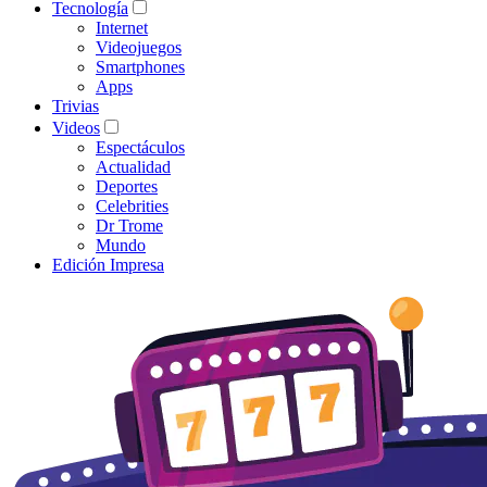
Tecnología
Internet
Videojuegos
Smartphones
Apps
Trivias
Videos
Espectáculos
Actualidad
Deportes
Celebrities
Dr Trome
Mundo
Edición Impresa