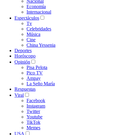
Nacional
Economía
Internacional
Espectáculos
Tv
Celebridades
Música
Cine
China Yessenia
Deportes
Horóscopo
Opinión
Pisa Pelota
Pico TV
Ampay
La Seño María
Respuestas
Viral
Facebook
Instagram
Twitter
Youtube
TikTok
Memes
USA