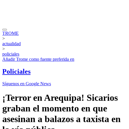
TROME
>
actualidad
>
policiales
Añadir
Trome
como fuente preferida en
Policiales
Síguenos en Google News
¡Terror en Arequipa! Sicarios
graban el momento en que
asesinan a balazos a taxista en