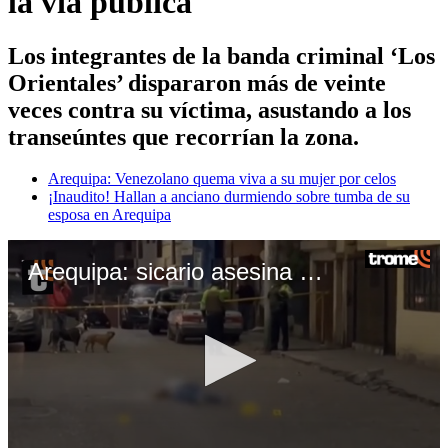
la vía pública
Los integrantes de la banda criminal ‘Los
Orientales’ dispararon más de veinte
veces contra su víctima, asustando a los
transeúntes que recorrían la zona.
Arequipa: Venezolano quema viva a su mujer por celos
¡Inaudito! Hallan a anciano durmiendo sobre tumba de su
esposa en Arequipa
Arequipa: sicario asesina a taxista