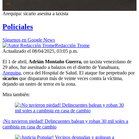
0
Arequipa: sicario asesina a taxista
seconds
of
Policiales
1
minute,
22
Síguenos en Google News
seconds
Redacción Trome
Actualizado el 08/04/2025, 03:05 p.m.
El 1 de abril,
Adrián Montaño Guerra,
un taxista venezolano de
29 años, fue asesinado a balazos en el distrito de Yanahuara,
Arequipa,
cerca del Hospital de Salud. El ataque fue perpetrado por
sicarios
que dispararon más de veinte veces contra la víctima,
dejando un rastro de terror en la zona.
Mira también:
¡No tuvieron piedad! Delincuentes balean y roban 30 mil soles a
cambista en casa de cambio