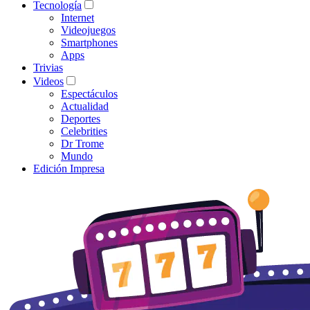
Tecnología
Internet
Videojuegos
Smartphones
Apps
Trivias
Videos
Espectáculos
Actualidad
Deportes
Celebrities
Dr Trome
Mundo
Edición Impresa