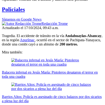
seconds
of
Policiales
1
minute,
1
Síguenos en Google News
second
Redacción Trome
Actualizado el 17/10/2024, 09:43 a.m.
Tragedia. El accidente de tránsito en la vía
Andahuaylas-Abancay
,
en la región
Apurímac
, ocurrió en el sector de Pachipata-Yanayacu,
donde una combi cayó a un abismo de
200 metros.
Mira también:
Balacera infernal en Jesús María: Pistoleros desataron el terror en
toda una cuadra
Barrios Altos: Policía es asesinado de cinco balazos por dos sicarios
a plena luz del día