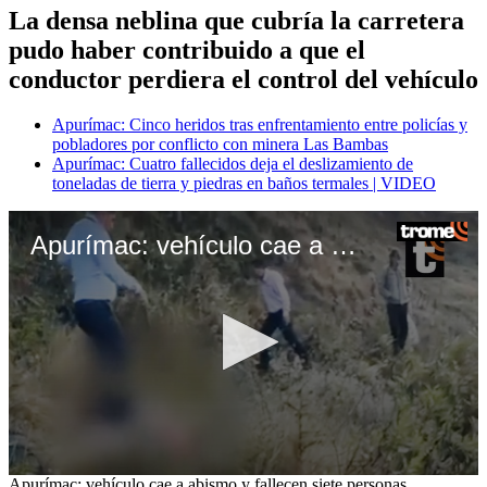
La densa neblina que cubría la carretera
pudo haber contribuido a que el
conductor perdiera el control del vehículo
Apurímac: Cinco heridos tras enfrentamiento entre policías y
pobladores por conflicto con minera Las Bambas
Apurímac: Cuatro fallecidos deja el deslizamiento de
toneladas de tierra y piedras en baños termales | VIDEO
Apurímac: vehículo cae a abismo y fallecen siete personas
0
Apurímac: vehículo cae a abismo y fallecen siete personas