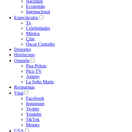
Nacional
Economía
Internacional
Espectáculos
Tv
Celebridades
Música
Cine
Óscar Custodio
Deportes
Horóscopo
Opinión
Pisa Pelota
Pico TV
Ampay
La Seño María
Respuestas
Viral
Facebook
Instagram
Twitter
Youtube
TikTok
Memes
USA