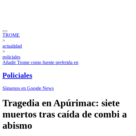
TROME
>
actualidad
>
policiales
Añadir
Trome
como fuente preferida en
Policiales
Síguenos en Google News
Tragedia en Apúrimac: siete
muertos tras caída de combi a
abismo