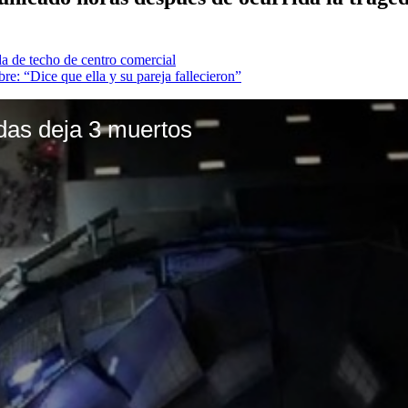
da de techo de centro comercial
re: “Dice que ella y su pareja fallecieron”
das deja 3 muertos