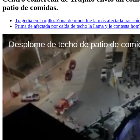
patio de comidas.
Tragedia en Trujillo: Zona de niños fue la más afectada tras caí
Prima de afectada por caída de techo la llama y le contesta homb
Desplome de techo de patio de comi