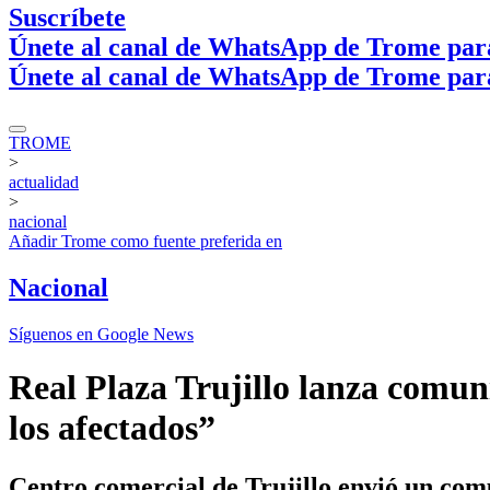
Suscríbete
Únete al canal de WhatsApp de Trome par
Únete al canal de WhatsApp de Trome par
TROME
>
actualidad
>
nacional
Añadir
Trome
como fuente preferida en
Nacional
Síguenos en Google News
Real Plaza Trujillo lanza comuni
los afectados”
Centro comercial de Trujillo envió un comu