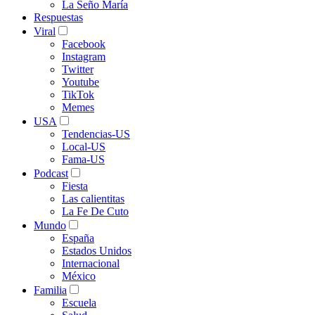
La Seño María
Respuestas
Viral
Facebook
Instagram
Twitter
Youtube
TikTok
Memes
USA
Tendencias-US
Local-US
Fama-US
Podcast
Fiesta
Las calientitas
La Fe De Cuto
Mundo
España
Estados Unidos
Internacional
México
Familia
Escuela