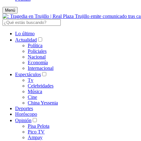
Menú
Lo último
Actualidad
Política
Policiales
Nacional
Economía
Internacional
Espectáculos
Tv
Celebridades
Música
Cine
China Yessenia
Deportes
Horóscopo
Opinión
Pisa Pelota
Pico TV
Ampay