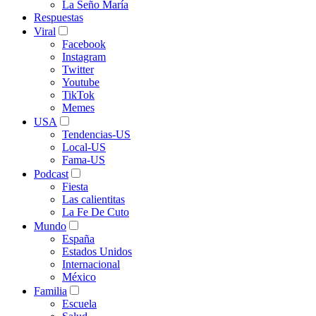
La Seño María
Respuestas
Viral
Facebook
Instagram
Twitter
Youtube
TikTok
Memes
USA
Tendencias-US
Local-US
Fama-US
Podcast
Fiesta
Las calientitas
La Fe De Cuto
Mundo
España
Estados Unidos
Internacional
México
Familia
Escuela