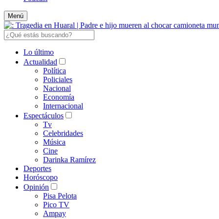
Menú
Lo último
Actualidad
Política
Policiales
Nacional
Economía
Internacional
Espectáculos
Tv
Celebridades
Música
Cine
Darinka Ramírez
Deportes
Horóscopo
Opinión
Pisa Pelota
Pico TV
Ampay