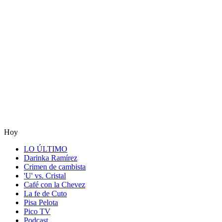
Hoy
LO ÚLTIMO
Darinka Ramírez
Crimen de cambista
'U' vs. Cristal
Café con la Chevez
La fe de Cuto
Pisa Pelota
Pico TV
Podcast