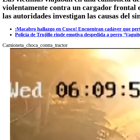
violentamente contra un cargador frontal e
las autoridades investigan las causas del sin
¡Macabro hallazgo en Cusco! Encuentran cadáver que pert
Policía de Trujillo rinde emotiva despedida a perro ‘Vaguit
Camioneta_choca_contra_tractor