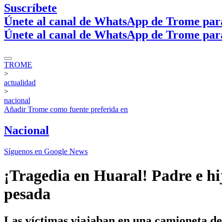
Suscríbete
Únete al canal de WhatsApp de Trome par
Únete al canal de WhatsApp de Trome par
TROME
>
actualidad
>
nacional
Añadir
Trome
como fuente preferida en
Nacional
Síguenos en Google News
¡Tragedia en Huaral! Padre e h
pesada
Las víctimas viajaban en una camioneta d