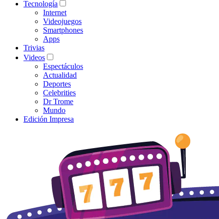
Tecnología
Internet
Videojuegos
Smartphones
Apps
Trivias
Videos
Espectáculos
Actualidad
Deportes
Celebrities
Dr Trome
Mundo
Edición Impresa