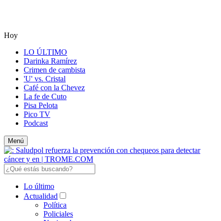
Hoy
LO ÚLTIMO
Darinka Ramírez
Crimen de cambista
'U' vs. Cristal
Café con la Chevez
La fe de Cuto
Pisa Pelota
Pico TV
Podcast
Menú
Lo último
Actualidad
Política
Policiales