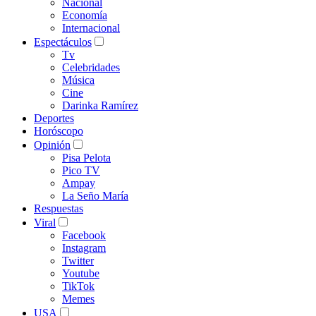
Nacional
Economía
Internacional
Espectáculos
Tv
Celebridades
Música
Cine
Darinka Ramírez
Deportes
Horóscopo
Opinión
Pisa Pelota
Pico TV
Ampay
La Seño María
Respuestas
Viral
Facebook
Instagram
Twitter
Youtube
TikTok
Memes
USA