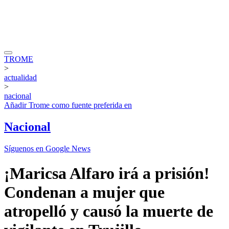
TROME
>
actualidad
>
nacional
Añadir
Trome
como fuente preferida en
Nacional
Síguenos en Google News
¡Maricsa Alfaro irá a prisión!
Condenan a mujer que
atropelló y causó la muerte de