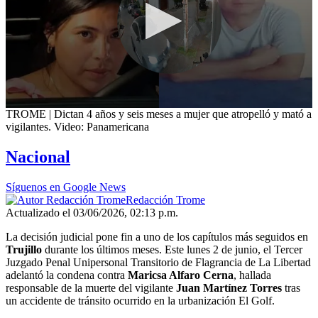
0
TROME | Dictan 4 años y seis meses a mujer que atropelló y mató a
seconds
vigilantes. Video: Panamericana
of
3
Nacional
minutes,
33
seconds
Síguenos en Google News
Redacción Trome
Actualizado el 03/06/2026, 02:13 p.m.
La decisión judicial pone fin a uno de los capítulos más seguidos en
Trujillo
durante los últimos meses. Este lunes 2 de junio, el Tercer
Juzgado Penal Unipersonal Transitorio de Flagrancia de La Libertad
adelantó la condena contra
Maricsa Alfaro Cerna
, hallada
responsable de la muerte del vigilante
Juan Martínez Torres
tras
un accidente de tránsito ocurrido en la urbanización El Golf.