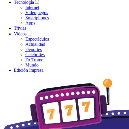
Tecnología
Internet
Videojuegos
Smartphones
Apps
Trivias
Videos
Espectáculos
Actualidad
Deportes
Celebrities
Dr Trome
Mundo
Edición Impresa