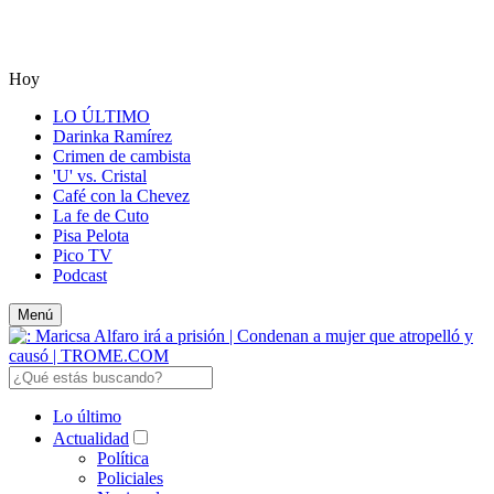
Hoy
LO ÚLTIMO
Darinka Ramírez
Crimen de cambista
'U' vs. Cristal
Café con la Chevez
La fe de Cuto
Pisa Pelota
Pico TV
Podcast
Menú
Lo último
Actualidad
Política
Policiales