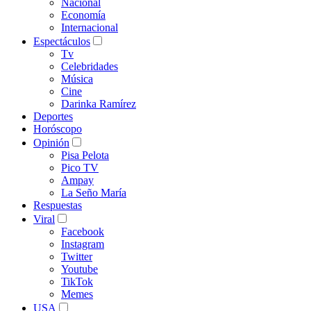
Nacional
Economía
Internacional
Espectáculos
Tv
Celebridades
Música
Cine
Darinka Ramírez
Deportes
Horóscopo
Opinión
Pisa Pelota
Pico TV
Ampay
La Seño María
Respuestas
Viral
Facebook
Instagram
Twitter
Youtube
TikTok
Memes
USA