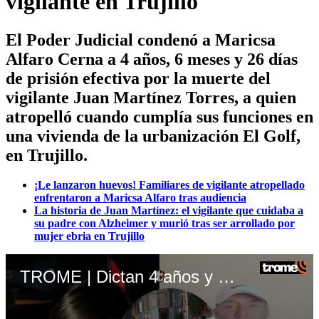
vigilante en Trujillo
El Poder Judicial condenó a Maricsa
Alfaro Cerna a 4 años, 6 meses y 26 días
de prisión efectiva por la muerte del
vigilante Juan Martínez Torres, a quien
atropelló cuando cumplía sus funciones en
una vivienda de la urbanización El Golf,
en Trujillo.
¡Le lanzaron huevos! Familiares de vigilante atropellado
enfrentaron a Maricsa Alfaro tras audiencia
La historia de Juan Martínez: el vigilante que cuidaba a
su padre con Alzheimer y murió tras ser arrollado por
mujer ebria en Trujillo
TROME | Dictan 4 años y seis meses a mujer que atropelló y mató a vigilantes. Video: Panamericana