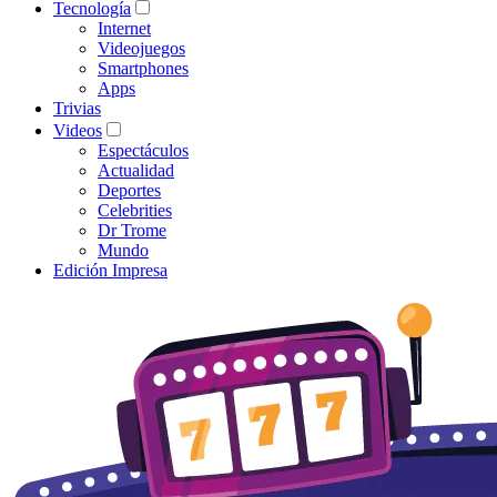
Tecnología
Internet
Videojuegos
Smartphones
Apps
Trivias
Videos
Espectáculos
Actualidad
Deportes
Celebrities
Dr Trome
Mundo
Edición Impresa