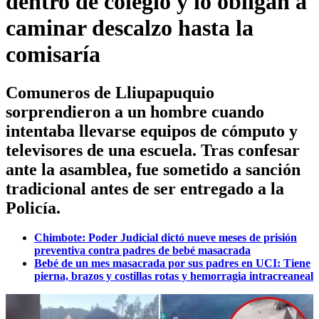
dentro de colegio y lo obligan a
caminar descalzo hasta la
comisaría
Comuneros de Lliupapuquio
sorprendieron a un hombre cuando
intentaba llevarse equipos de cómputo y
televisores de una escuela. Tras confesar
ante la asamblea, fue sometido a sanción
tradicional antes de ser entregado a la
Policía.
Chimbote: Poder Judicial dictó nueve meses de prisión
preventiva contra padres de bebé masacrada
Bebé de un mes masacrada por sus padres en UCI: Tiene
pierna, brazos y costillas rotas y hemorragia intracreaneal