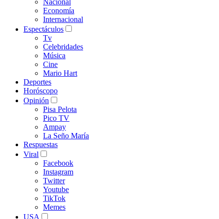
Nacional
Economía
Internacional
Espectáculos
Tv
Celebridades
Música
Cine
Mario Hart
Deportes
Horóscopo
Opinión
Pisa Pelota
Pico TV
Ampay
La Seño María
Respuestas
Viral
Facebook
Instagram
Twitter
Youtube
TikTok
Memes
USA