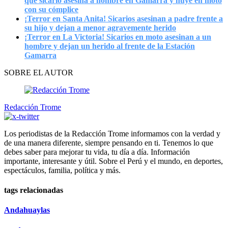
que sicario asesina a hombre en Gamarra y huye en moto
con su cómplice
¡Terror en Santa Anita! Sicarios asesinan a padre frente a
su hijo y dejan a menor agravemente herido
¡Terror en La Victoria! Sicarios en moto asesinan a un
hombre y dejan un herido al frente de la Estación
Gamarra
SOBRE EL AUTOR
Redacción Trome
Los periodistas de la Redacción Trome informamos con la verdad y
de una manera diferente, siempre pensando en ti. Tenemos lo que
debes saber para mejorar tu vida, tu día a día. Información
importante, interesante y útil. Sobre el Perú y el mundo, en deportes,
espectáculos, familia, política y más.
tags relacionadas
Andahuaylas