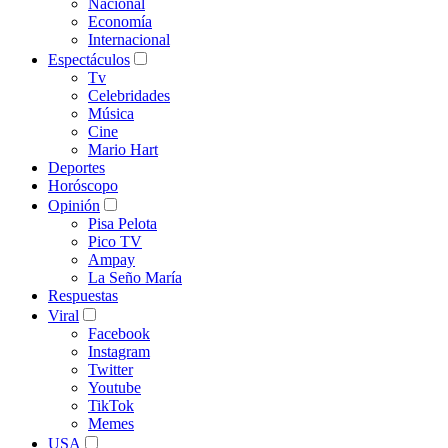
Nacional
Economía
Internacional
Espectáculos
Tv
Celebridades
Música
Cine
Mario Hart
Deportes
Horóscopo
Opinión
Pisa Pelota
Pico TV
Ampay
La Seño María
Respuestas
Viral
Facebook
Instagram
Twitter
Youtube
TikTok
Memes
USA