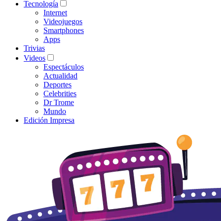
Tecnología
Internet
Videojuegos
Smartphones
Apps
Trivias
Videos
Espectáculos
Actualidad
Deportes
Celebrities
Dr Trome
Mundo
Edición Impresa