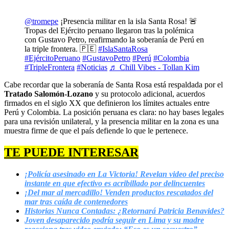
@tromepe
¡Presencia militar en la isla Santa Rosa! 🚨
Tropas del Ejército peruano llegaron tras la polémica
con Gustavo Petro, reafirmando la soberanía de Perú en
la triple frontera. 🇵🇪
#IslaSantaRosa
#EjércitoPeruano
#GustavoPetro
#Perú
#Colombia
#TripleFrontera
#Noticias
♬ Chill Vibes - Tollan Kim
Cabe recordar que la soberanía de Santa Rosa está respaldada por el
Tratado Salomón-Lozano
y su protocolo adicional, acuerdos
firmados en el siglo XX que definieron los límites actuales entre
Perú y Colombia. La posición peruana es clara: no hay bases legales
para una revisión unilateral, y la presencia militar en la zona es una
muestra firme de que el país defiende lo que le pertenece.
TE PUEDE INTERESAR
¡Policía asesinado en La Victoria! Revelan video del preciso
instante en que efectivo es acribillado por delincuentes
¡Del mar al mercadillo! Venden productos rescatados del
mar tras caída de contenedores
Historias Nunca Contadas: ¿Retornará Patricia Benavides?
Joven desaparecido podría seguir en Lima y su madre