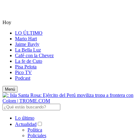
Hoy
LO ÚLTIMO
Mario Hart
Jaime Bayly
La Bella Luz
Café con la Chevez
La fe de Cuto
Pisa Pelota
Pico TV
Podcast
Menú
Lo último
Actualidad
Política
Policiales