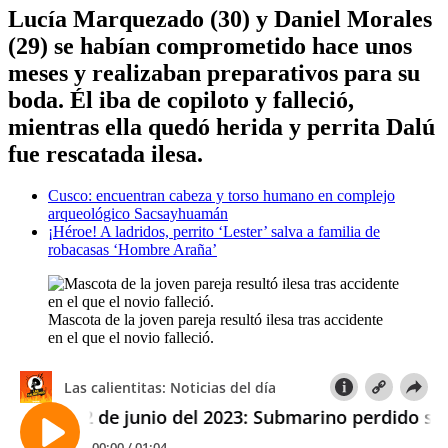
Lucía Marquezado (30) y Daniel Morales
(29) se habían comprometido hace unos
meses y realizaban preparativos para su
boda. Él iba de copiloto y falleció,
mientras ella quedó herida y perrita Dalú
fue rescatada ilesa.
Cusco: encuentran cabeza y torso humano en complejo
arqueológico Sacsayhuamán
¡Héroe! A ladridos, perrito ‘Lester’ salva a familia de
robacasas ‘Hombre Araña’
Mascota de la joven pareja resultó ilesa tras accidente
en el que el novio falleció.