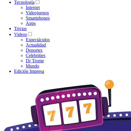
Tecnología
Internet
Videojuegos
Smartphones
Apps
Trivias
Videos
Espectáculos
Actualidad
Deportes
Celebrities
Dr Trome
Mundo
Edición Impresa