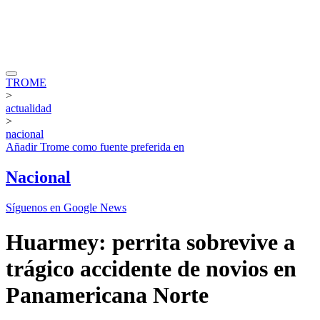
TROME
>
actualidad
>
nacional
Añadir
Trome
como fuente preferida en
Nacional
Síguenos en Google News
Huarmey: perrita sobrevive a
trágico accidente de novios en
Panamericana Norte