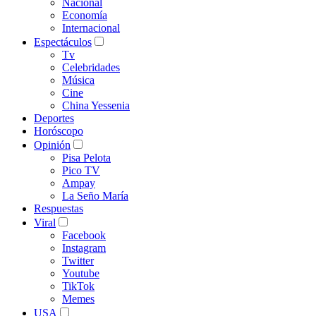
Nacional
Economía
Internacional
Espectáculos
Tv
Celebridades
Música
Cine
China Yessenia
Deportes
Horóscopo
Opinión
Pisa Pelota
Pico TV
Ampay
La Seño María
Respuestas
Viral
Facebook
Instagram
Twitter
Youtube
TikTok
Memes
USA