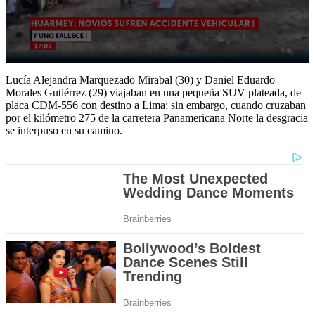
0
seconds
Lucía Alejandra Marquezado Mirabal (30) y Daniel Eduardo
of
Morales Gutiérrez (29) viajaban en una pequeña SUV plateada, de
1
placa CDM-556 con destino a Lima; sin embargo, cuando cruzaban
minute,
por el kilómetro 275 de la carretera Panamericana Norte la desgracia
27
se interpuso en su camino.
seconds