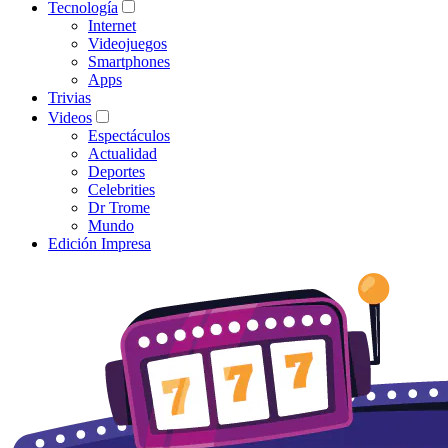
Tecnología
Internet
Videojuegos
Smartphones
Apps
Trivias
Videos
Espectáculos
Actualidad
Deportes
Celebrities
Dr Trome
Mundo
Edición Impresa