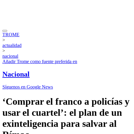
TROME
>
actualidad
>
nacional
Añadir
Trome
como fuente preferida en
Nacional
Síguenos en Google News
‘Comprar el franco a policías y
usar el cuartel’: el plan de un
exinteligencia para salvar al