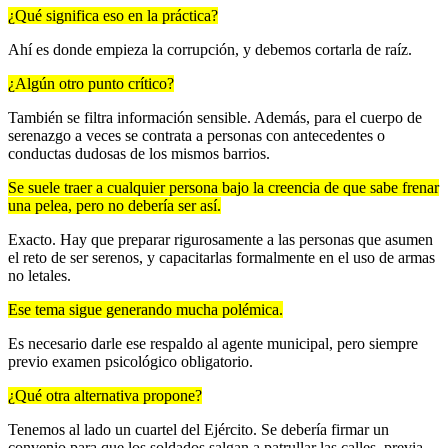
¿Qué significa eso en la práctica?
Ahí es donde empieza la corrupción, y debemos cortarla de raíz.
¿Algún otro punto crítico?
También se filtra información sensible. Además, para el cuerpo de
serenazgo a veces se contrata a personas con antecedentes o
conductas dudosas de los mismos barrios.
Se suele traer a cualquier persona bajo la creencia de que sabe frenar
una pelea, pero no debería ser así.
Exacto. Hay que preparar rigurosamente a las personas que asumen
el reto de ser serenos, y capacitarlas formalmente en el uso de armas
no letales.
Ese tema sigue generando mucha polémica.
Es necesario darle ese respaldo al agente municipal, pero siempre
previo examen psicológico obligatorio.
¿Qué otra alternativa propone?
Tenemos al lado un cuartel del Ejército. Se debería firmar un
convenio para que los soldados salgan a patrullar las calles, previa