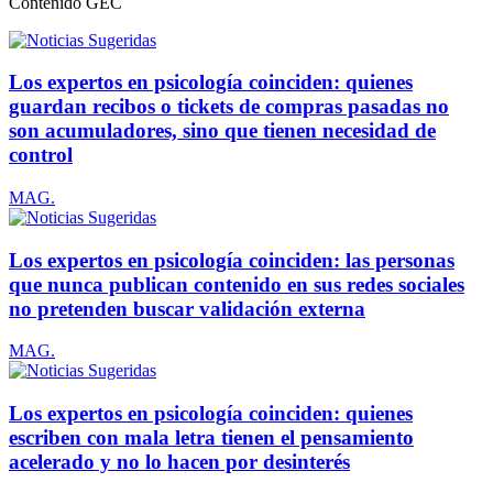
Contenido
GEC
Los expertos en psicología coinciden: quienes
guardan recibos o tickets de compras pasadas no
son acumuladores, sino que tienen necesidad de
control
MAG.
Los expertos en psicología coinciden: las personas
que nunca publican contenido en sus redes sociales
no pretenden buscar validación externa
MAG.
Los expertos en psicología coinciden: quienes
escriben con mala letra tienen el pensamiento
acelerado y no lo hacen por desinterés