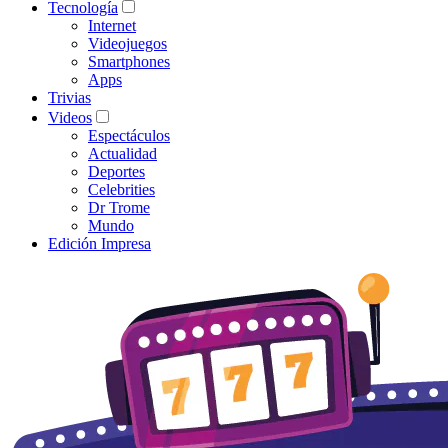
Tecnología
Internet
Videojuegos
Smartphones
Apps
Trivias
Videos
Espectáculos
Actualidad
Deportes
Celebrities
Dr Trome
Mundo
Edición Impresa