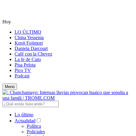
Hoy
LO ÚLTIMO
China Yessenia
Kenji Fujimori
Daniela Darcourt
Café con la Chevez
La fe de Cuto
Pisa Pelota
Pico TV
Podcast
Menú
Lo último
Actualidad
Política
Policiales