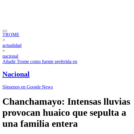
TROME
>
actualidad
>
nacional
Añadir
Trome
como fuente preferida en
Nacional
Síguenos en Google News
Chanchamayo: Intensas lluvias
provocan huaico que sepulta a
una familia entera