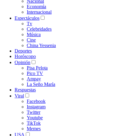
Nacional
Economía
Internacional
Espectáculos
Tv
Celebridades
Música
Cine
China Yessenia
Deportes
Horóscopo
Opinión
Pisa Pelota
Pico TV
Ampay
La Seño María
Respuestas
Viral
Facebook
Instagram
Twitter
Youtube
TikTok
Memes
USA