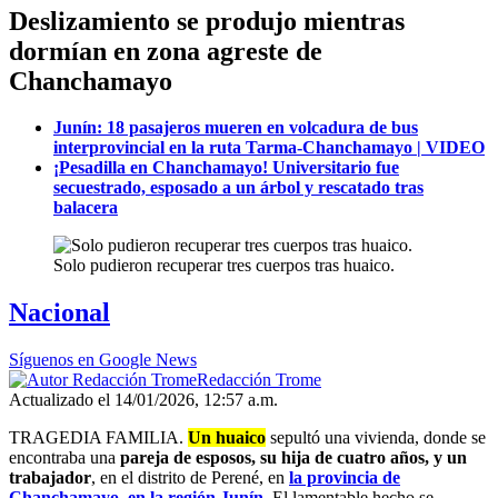
Deslizamiento se produjo mientras
dormían en zona agreste de
Chanchamayo
Junín: 18 pasajeros mueren en volcadura de bus
interprovincial en la ruta Tarma-Chanchamayo | VIDEO
¡Pesadilla en Chanchamayo! Universitario fue
secuestrado, esposado a un árbol y rescatado tras
balacera
Solo pudieron recuperar tres cuerpos tras huaico.
Nacional
Síguenos en Google News
Redacción Trome
Actualizado el 14/01/2026, 12:57 a.m.
TRAGEDIA FAMILIA.
Un huaico
sepultó una vivienda, donde se
encontraba una
pareja de esposos, su hija de cuatro años, y un
trabajador
, en el distrito de Perené, en
la provincia de
Chanchamayo, en la región Junín
.
El lamentable hecho se