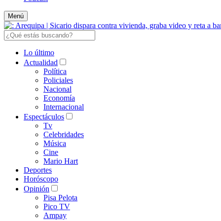
Menú
Lo último
Actualidad
Política
Policiales
Nacional
Economía
Internacional
Espectáculos
Tv
Celebridades
Música
Cine
Mario Hart
Deportes
Horóscopo
Opinión
Pisa Pelota
Pico TV
Ampay