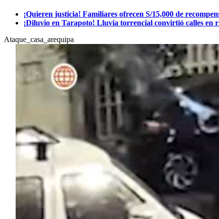
¡Quieren justicia! Familiares ofrecen S/15,000 de recompen
¡Diluvio en Tarapoto! Lluvia torrencial convirtió calles en r
Ataque_casa_arequipa