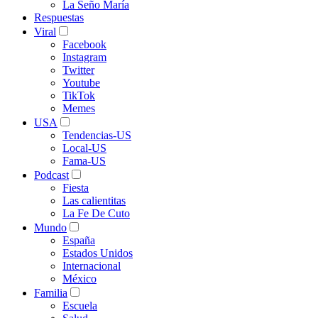
La Seño María
Respuestas
Viral
Facebook
Instagram
Twitter
Youtube
TikTok
Memes
USA
Tendencias-US
Local-US
Fama-US
Podcast
Fiesta
Las calientitas
La Fe De Cuto
Mundo
España
Estados Unidos
Internacional
México
Familia
Escuela