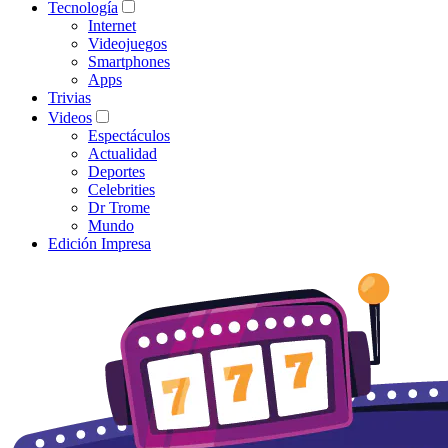
Tecnología
Internet
Videojuegos
Smartphones
Apps
Trivias
Videos
Espectáculos
Actualidad
Deportes
Celebrities
Dr Trome
Mundo
Edición Impresa