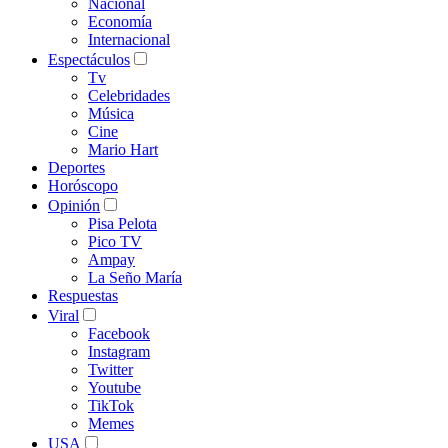
Nacional
Economía
Internacional
Espectáculos
Tv
Celebridades
Música
Cine
Mario Hart
Deportes
Horóscopo
Opinión
Pisa Pelota
Pico TV
Ampay
La Seño María
Respuestas
Viral
Facebook
Instagram
Twitter
Youtube
TikTok
Memes
USA