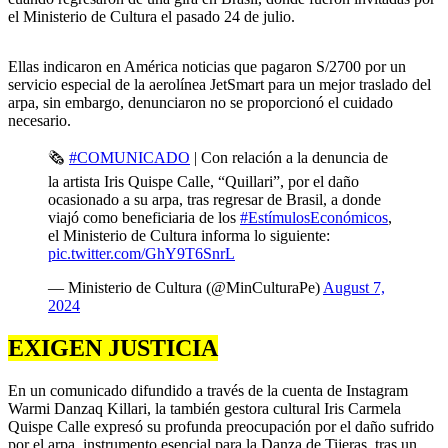
el Ministerio de Cultura el pasado 24 de julio.
Ellas indicaron en América noticias que pagaron S/2700 por un
servicio especial de la aerolínea JetSmart para un mejor traslado del
arpa, sin embargo, denunciaron no se proporcionó el cuidado
necesario.
🗞️
#COMUNICADO
| Con relación a la denuncia de
la artista Iris Quispe Calle, “Quillari”, por el daño
ocasionado a su arpa, tras regresar de Brasil, a donde
viajó como beneficiaria de los
#EstímulosEconómicos
,
el Ministerio de Cultura informa lo siguiente:
pic.twitter.com/GhY9T6SnrL
— Ministerio de Cultura (@MinCulturaPe)
August 7,
2024
EXIGEN JUSTICIA
En un comunicado difundido a través de la cuenta de Instagram
Warmi Danzaq Killari, la también gestora cultural Iris Carmela
Quispe Calle expresó su profunda preocupación por el daño sufrido
por el arpa, instrumento esencial para la Danza de Tijeras, tras un