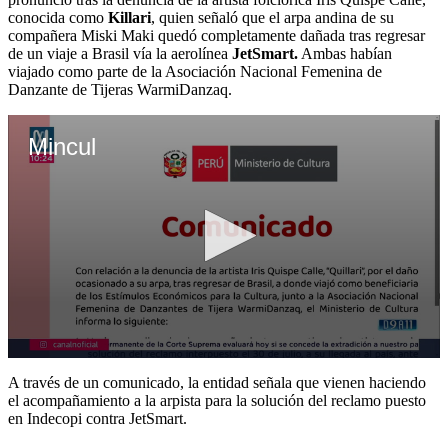
conocida como
Killari
, quien señaló que el arpa andina de su
compañera Miski Maki quedó completamente dañada tras regresar
de un viaje a Brasil vía la aerolínea
JetSmart.
Ambas habían
viajado como parte de la Asociación Nacional Femenina de
Danzante de Tijeras WarmiDanzaq.
Mincul
0
seconds
A través de un comunicado, la entidad señala que vienen haciendo
of
el acompañamiento a la arpista para la solución del reclamo puesto
1
en Indecopi contra JetSmart.
minute,
48