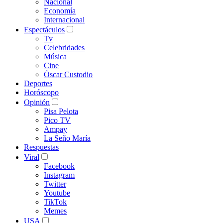
Nacional
Economía
Internacional
Espectáculos
Tv
Celebridades
Música
Cine
Óscar Custodio
Deportes
Horóscopo
Opinión
Pisa Pelota
Pico TV
Ampay
La Seño María
Respuestas
Viral
Facebook
Instagram
Twitter
Youtube
TikTok
Memes
USA