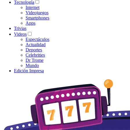
Tecnología
Internet
Videojuegos
Smartphones
Apps
Trivias
Videos
Espectáculos
Actualidad
Deportes
Celebrities
Dr Trome
Mundo
Edición Impresa