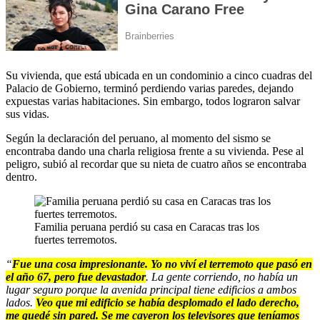
Su vivienda, que está ubicada en un condominio a cinco cuadras del
Palacio de Gobierno, terminó perdiendo varias paredes, dejando
expuestas varias habitaciones. Sin embargo, todos lograron salvar
sus vidas.
Según la declaración del peruano, al momento del sismo se
encontraba dando una charla religiosa frente a su vivienda. Pese al
peligro, subió al recordar que su nieta de cuatro años se encontraba
dentro.
Familia peruana perdió su casa en Caracas tras los
fuertes terremotos.
“
Fue una cosa impresionante. Yo no viví el terremoto que pasó en
el año 67, pero fue devastador
. La gente corriendo, no había un
lugar seguro porque la avenida principal tiene edificios a ambos
lados.
Veo que mi edificio se había desplomado el lado derecho,
me quedé sin pared. Se me cayeron los televisores que teníamos