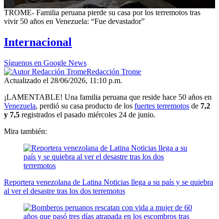
0
TROME- Familia peruana pierde su casa por los terremotos tras
seconds
vivir 50 años en Venezuela: “Fue devastador”
of
2
Internacional
minutes,
2
seconds
Síguenos en Google News
Redacción Trome
Actualizado el 28/06/2026, 11:10 p.m.
¡LAMENTABLE! Una familia peruana que reside hace 50 años en
Venezuela
, perdió su casa producto de los
fuertes terremotos
de
7,2
y 7,5
registrados el pasado miércoles 24 de junio.
Mira también:
Reportera venezolana de Latina Noticias llega a su país y se quiebra
al ver el desastre tras los dos terremotos