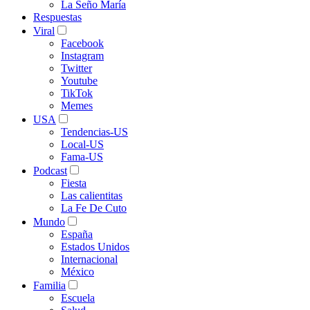
La Seño María
Respuestas
Viral
Facebook
Instagram
Twitter
Youtube
TikTok
Memes
USA
Tendencias-US
Local-US
Fama-US
Podcast
Fiesta
Las calientitas
La Fe De Cuto
Mundo
España
Estados Unidos
Internacional
México
Familia
Escuela