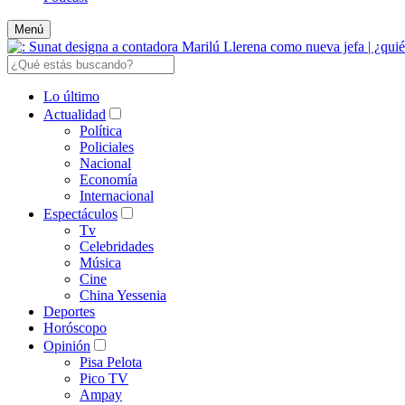
Menú
Lo último
Actualidad
Política
Policiales
Nacional
Economía
Internacional
Espectáculos
Tv
Celebridades
Música
Cine
China Yessenia
Deportes
Horóscopo
Opinión
Pisa Pelota
Pico TV
Ampay