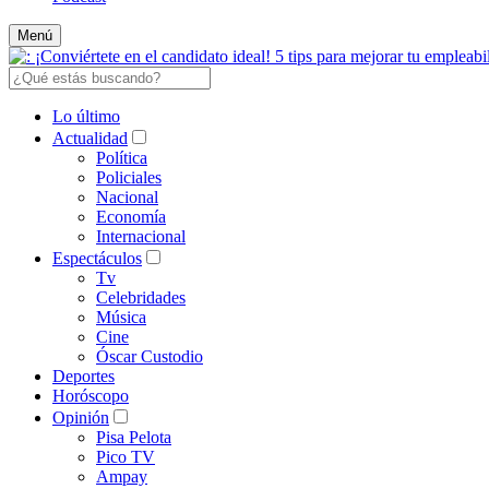
Menú
Lo último
Actualidad
Política
Policiales
Nacional
Economía
Internacional
Espectáculos
Tv
Celebridades
Música
Cine
Óscar Custodio
Deportes
Horóscopo
Opinión
Pisa Pelota
Pico TV
Ampay