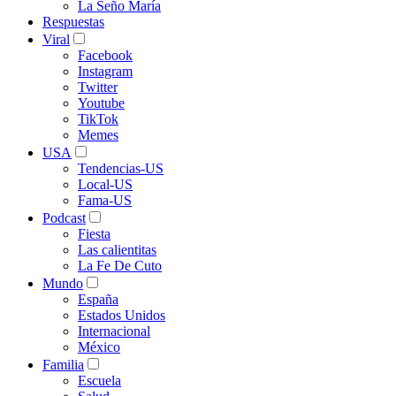
La Seño María
Respuestas
Viral
Facebook
Instagram
Twitter
Youtube
TikTok
Memes
USA
Tendencias-US
Local-US
Fama-US
Podcast
Fiesta
Las calientitas
La Fe De Cuto
Mundo
España
Estados Unidos
Internacional
México
Familia
Escuela