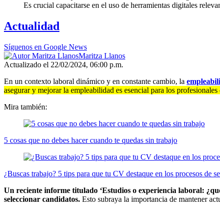
Es crucial capacitarse en el uso de herramientas digitales relev
Actualidad
Síguenos en Google News
Maritza Llanos
Actualizado el 22/02/2024, 06:00 p.m.
En un contexto laboral dinámico y en constante cambio, la
empleabi
asegurar y mejorar la empleabilidad es esencial para los profesionale
Mira también:
5 cosas que no debes hacer cuando te quedas sin trabajo
¿Buscas trabajo? 5 tips para que tu CV destaque en los procesos de s
Un reciente informe titulado ‘Estudios o experiencia laboral: ¿qué
seleccionar candidatos.
Esto subraya la importancia de mantener actu