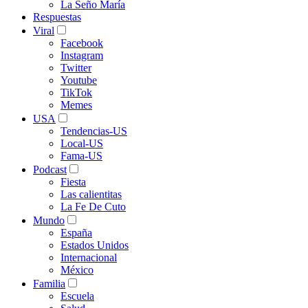
La Seño María
Respuestas
Viral
Facebook
Instagram
Twitter
Youtube
TikTok
Memes
USA
Tendencias-US
Local-US
Fama-US
Podcast
Fiesta
Las calientitas
La Fe De Cuto
Mundo
España
Estados Unidos
Internacional
México
Familia
Escuela