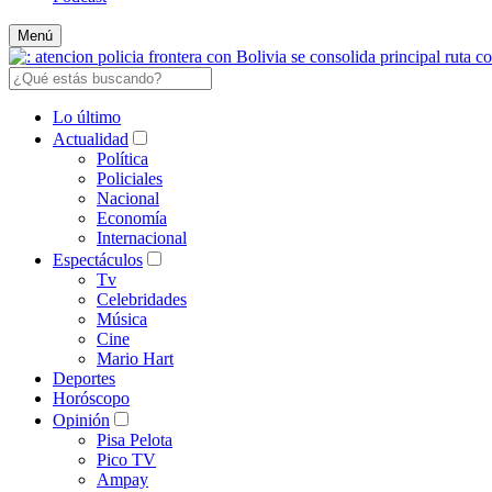
Menú
Lo último
Actualidad
Política
Policiales
Nacional
Economía
Internacional
Espectáculos
Tv
Celebridades
Música
Cine
Mario Hart
Deportes
Horóscopo
Opinión
Pisa Pelota
Pico TV
Ampay