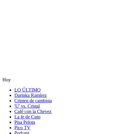
Hoy
LO ÚLTIMO
Darinka Ramírez
Crimen de cambista
'U' vs. Cristal
Café con la Chevez
La fe de Cuto
Pisa Pelota
Pico TV
Podcast