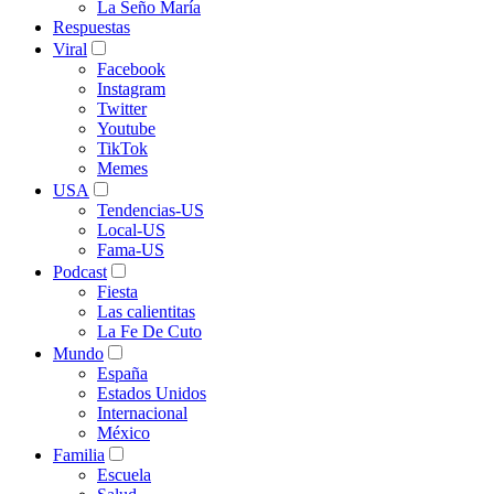
La Seño María
Respuestas
Viral
Facebook
Instagram
Twitter
Youtube
TikTok
Memes
USA
Tendencias-US
Local-US
Fama-US
Podcast
Fiesta
Las calientitas
La Fe De Cuto
Mundo
España
Estados Unidos
Internacional
México
Familia
Escuela