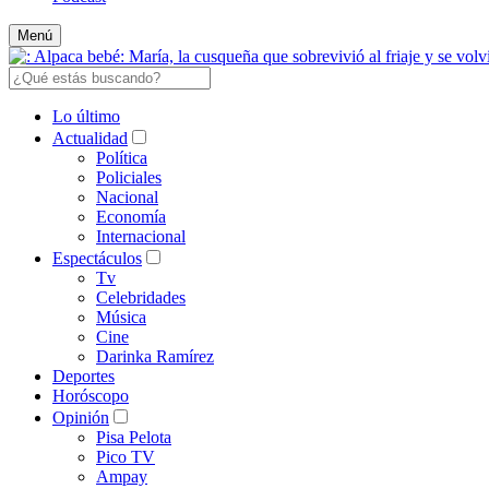
Menú
Lo último
Actualidad
Política
Policiales
Nacional
Economía
Internacional
Espectáculos
Tv
Celebridades
Música
Cine
Darinka Ramírez
Deportes
Horóscopo
Opinión
Pisa Pelota
Pico TV
Ampay