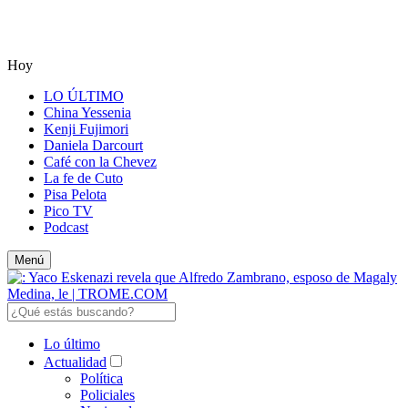
Hoy
LO ÚLTIMO
China Yessenia
Kenji Fujimori
Daniela Darcourt
Café con la Chevez
La fe de Cuto
Pisa Pelota
Pico TV
Podcast
Menú
Lo último
Actualidad
Política
Policiales