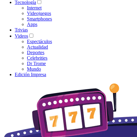
Tecnología
Internet
Videojuegos
Smartphones
Apps
Trivias
Videos
Espectáculos
Actualidad
Deportes
Celebrities
Dr Trome
Mundo
Edición Impresa