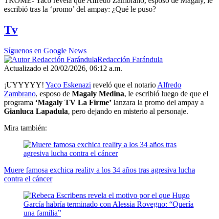
TROME- Yaco revela que Alfredo Zambrano, esposo de Magaly, le
seconds
escribió tras la ‘promo’ del ampay: ¿Qué le puso?
of
3
Tv
minutes,
7
seconds
Síguenos en Google News
Redacción Farándula
Actualizado el 20/02/2026, 06:12 a.m.
¡UYYYYY!
Yaco Eskenazi
reveló que el notario
Alfredo
Zambrano
, esposo de
Magaly Medina
, le escribió luego de que el
programa
‘Magaly TV La Firme’
lanzara la promo del ampay a
Gianluca Lapadula
, pero dejando en misterio al personaje.
Mira también:
Muere famosa exchica reality a los 34 años tras agresiva lucha
contra el cáncer