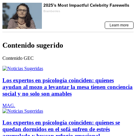
Contenido sugerido
Contenido
GEC
Los expertos en psicología coinciden: quienes
ayudan al mozo a levantar la mesa tienen conciencia
social y no solo son amables
MAG.
Los expertos en psicología coinciden: quienes se
quedan dormidos en el sofá sufren de estrés
acumulado y buscan refugio emocional