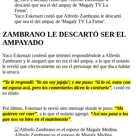
Yaco Eskenazi contó que Alfredo Zambrano le descartó
que sea el del ampay de 'Magaly TV La Firme'.
ZAMBRANO LE DESCARTÓ SER EL
AMPAYADO
Yaco Eskenazi confesó que terminó respondiéndole a Alfredo
Zambrano y le aseguró que no era el del ampay, a lo que el notario
le reveló que efectivamente no era el personaje del que iba a hablar
la urraca.
“Yo le respondí: ‘Yo no soy jajaja’; y me puso: ‘Sí lo sé, estoy con
mi esposa acá, pero los comentarios dicen lo contrario”
, contó en
su relato.
Por último, Eskenazi le envió otro mensaje donde le puso:
“Me
quieren ver caer”
; a lo que el notario agregó:
“Así nos pasa a los
que nos va bien en el matrimonio”
.
Alfredo Zambrano es el esposo de Magaly Medina.