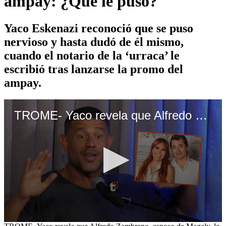
ampay: ¿Qué le puso?
Yaco Eskenazi reconoció que se puso
nervioso y hasta dudó de él mismo,
cuando el notario de la ‘urraca’ le
escribió tras lanzarse la promo del
ampay.
TROME- Yaco revela que Alfredo Zambrano, esposo de Magaly, le escribió tras la ‘promo’ del ampay: ¿Qué le puso?
0