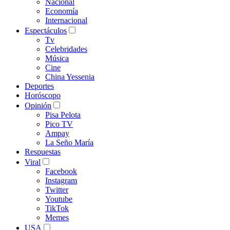
Nacional
Economía
Internacional
Espectáculos
Tv
Celebridades
Música
Cine
China Yessenia
Deportes
Horóscopo
Opinión
Pisa Pelota
Pico TV
Ampay
La Seño María
Respuestas
Viral
Facebook
Instagram
Twitter
Youtube
TikTok
Memes
USA