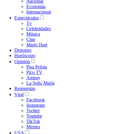
Nacional
Economía
Internacional
Espectáculos
Tv
Celebridades
Música
Cine
Mario Hart
Deportes
Horóscopo
Opinión
Pisa Pelota
Pico TV
Ampay
La Seño María
Respuestas
Viral
Facebook
Instagram
Twitter
Youtube
TikTok
Memes
USA