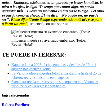
nota.... Entonces, estábamos en un parque, yo le doy la noticia, lo
miro a los ojos, le digo: ‘Te tengo que contar algo, no puedo
aguantar más’. Y llega un momento en que ya se lo digo. Y el niño
se queda como en shock. Él me dice: ‘¡No puede ser, no puede
ser!’.
Él me dijo: ‘Tanto tiempo esperando esta noticia’, y se pone
a llorar un rato"
,
sentenció con una sonrisa.
Influencer muestra su avanzado embarazo. (Fotos:
Revista Hola!)
TE PUEDE INTERESAR:
Kapo en Lima 2026: fecha, entradas y detalles de “Por si
alguien nos escucha Tour”
La Victoria ofrece muestra fotográfica gratuita hasta el 25 de
febrero: revive su historia en imágenes
Samahara revela entre risas que su coqueteo con Youna es
falso: “No voy a regresar con nadie”
tags relacionadas
Rebeca Escribens