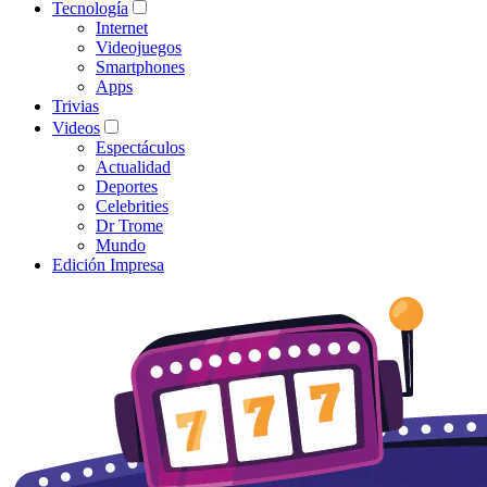
Tecnología
Internet
Videojuegos
Smartphones
Apps
Trivias
Videos
Espectáculos
Actualidad
Deportes
Celebrities
Dr Trome
Mundo
Edición Impresa