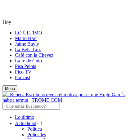
Hoy
LO ÚLTIMO
Mario Hart
Jaime Bayly
La Bella Luz
Café con la Chevez
La fe de Cuto
Pisa Pelota
Pico TV
Podcast
Menú
Lo último
Actualidad
Política
Policiales