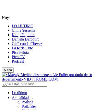
Hoy
LO ÚLTIMO
China Yessenia
Kenji Fujimori
Daniela Darcourt
Café con la Chevez
La fe de Cuto
Pisa Pelota
Pico TV
Podcast
Menú
Lo último
Actualidad
Política
Policiales