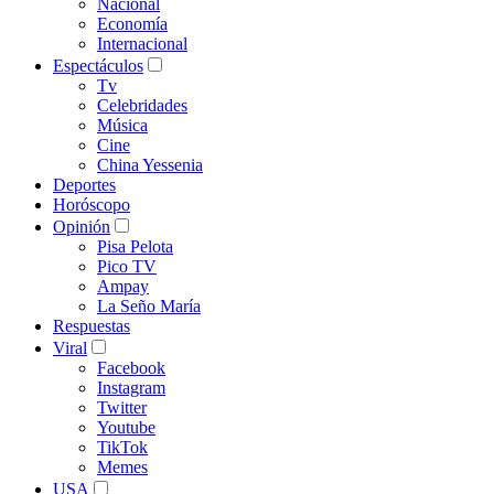
Nacional
Economía
Internacional
Espectáculos
Tv
Celebridades
Música
Cine
China Yessenia
Deportes
Horóscopo
Opinión
Pisa Pelota
Pico TV
Ampay
La Seño María
Respuestas
Viral
Facebook
Instagram
Twitter
Youtube
TikTok
Memes
USA