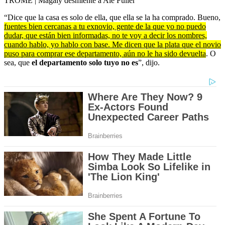
TROME | Magaly desmiente a Ale Fuller
seconds
of
“Dice que la casa es solo de ella, que ella se la ha comprado. Bueno,
4
fuentes bien cercanas a tu exnovio, gente de la que yo no puedo
minutes,
dudar, que están bien informadas, no te voy a decir los nombres,
46
cuando hablo, yo hablo con base. Me dicen que la plata que el novio
seconds
puso para comprar ese departamento, aún no le ha sido devuelta
. O
sea, que
el departamento solo tuyo no es
”, dijo.