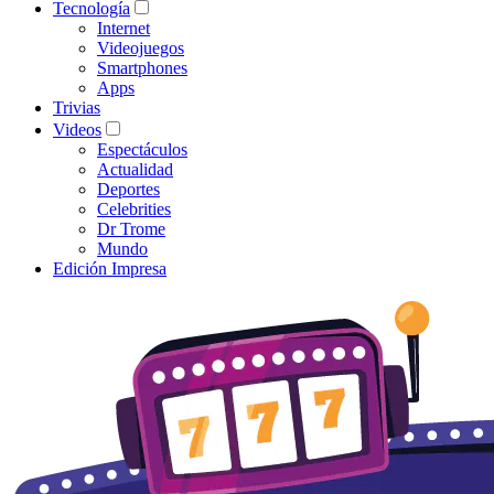
Tecnología
Internet
Videojuegos
Smartphones
Apps
Trivias
Videos
Espectáculos
Actualidad
Deportes
Celebrities
Dr Trome
Mundo
Edición Impresa