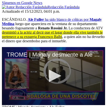
Síguenos en Google News
Redacción Farándula
Actualizado el 15/12/2023, 04:01 p.m.
ESCÁNDALO.
Ale Fuller
ha sido blanco de críticas por
Magaly
Medina
luego que apareciera en la ventana de su departamento
besando fogosamente a
Renato Rossini Jr.
La conductora de ATV
desmintió a la actriz al decir que el lugar donde ella vive también le
pertenece a su expareja Francesco Balbi
, a quien aún no ha devuelto
el dinero que desembolso para el inmueble.
TROME | Magaly desmiente a Ale Fuller
0