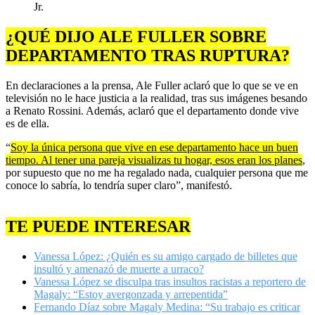
Jr.
¿QUÉ DIJO ALE FULLER SOBRE
DEPARTAMENTO TRAS RUPTURA?
En declaraciones a la prensa, Ale Fuller aclaró que lo que se ve en
televisión no le hace justicia a la realidad, tras sus imágenes besando
a Renato Rossini. Además, aclaró que el departamento donde vive
es de ella.
“
Soy la única persona que vive en ese departamento hace un buen
tiempo. Al tener una pareja visualizas tu hogar, esos eran los planes
,
por supuesto que no me ha regalado nada, cualquier persona que me
conoce lo sabría, lo tendría super claro”, manifestó.
TE PUEDE INTERESAR
Vanessa López: ¿Quién es su amigo cargado de billetes que
insultó y amenazó de muerte a urraco?
Vanessa López se disculpa tras insultos racistas a reportero de
Magaly: “Estoy avergonzada y arrepentida”
Fernando Díaz sobre Magaly Medina: “Su trabajo es criticar