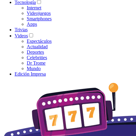
Tecnología
Internet
Videojuegos
Smartphones
Apps
Trivias
Videos
Espectáculos
Actualidad
Deportes
Celebrities
Dr Trome
Mundo
Edición Impresa