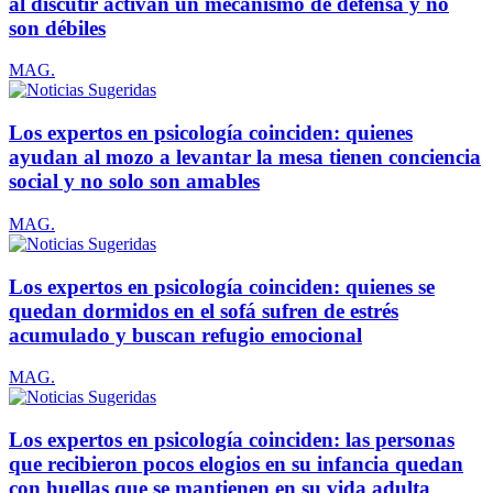
al discutir activan un mecanismo de defensa y no
son débiles
MAG.
Los expertos en psicología coinciden: quienes
ayudan al mozo a levantar la mesa tienen conciencia
social y no solo son amables
MAG.
Los expertos en psicología coinciden: quienes se
quedan dormidos en el sofá sufren de estrés
acumulado y buscan refugio emocional
MAG.
Los expertos en psicología coinciden: las personas
que recibieron pocos elogios en su infancia quedan
con huellas que se mantienen en su vida adulta