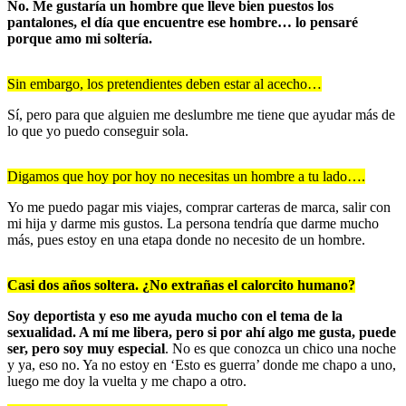
No. Me gustaría un hombre que lleve bien puestos los
pantalones, el día que encuentre ese hombre… lo pensaré
porque amo mi soltería.
Sin embargo, los pretendientes deben estar al acecho…
Sí, pero para que alguien me deslumbre me tiene que ayudar más de
lo que yo puedo conseguir sola.
Digamos que hoy por hoy no necesitas un hombre a tu lado….
Yo me puedo pagar mis viajes, comprar carteras de marca, salir con
mi hija y darme mis gustos. La persona tendría que darme mucho
más, pues estoy en una etapa donde no necesito de un hombre.
Casi dos años soltera. ¿No extrañas el calorcito humano?
Soy deportista y eso me ayuda mucho con el tema de la
sexualidad. A mí me libera, pero si por ahí algo me gusta, puede
ser, pero soy muy especial
. No es que conozca un chico una noche
y ya, eso no. Ya no estoy en ‘Esto es guerra’ donde me chapo a uno,
luego me doy la vuelta y me chapo a otro.