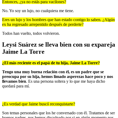
Entonces, ¿ya no estás para vacilones?
No. Yo soy un lujo, no cualquiera me tiene.
Eres un lujo y los hombres que han estado contigo lo saben. ¿Algún
ex ha regresado arrepentido después de perderte?
Todos han vuelto, todos volvieron.
Leysi Suárez se lleva bien con su expareja
Jaime La Torre
¿El más reciente es el papá de tu hija, Jaime La Torre?
Tengo una muy buena relación con él, es un padre que se
preocupa por su hija, hemos limado asperezas hace poco y nos
llevamos bien
. Es una persona soltera y lo que me haya dicho
quedará para mí.
¿Es verdad que Jaime buscó reconquistarte?
Son temas personales que los he conversado con él. Tratamos de ser
buenos padres, nos hemos disculpado por si en algún momento nos