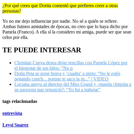
¿Por qué crees que Dorita comentó que prefieres creer a otras
personas?
Yo no me dejo influenciar por nadie. No sé a quién se refiere.
Ambas fuimos amistades de épocas, no creo que lo haya dicho por
Pamela (Franco). A ella sí la considero mi amiga, puede ser que sean
celos por ella.
TE PUEDE INTERESAR
Christian Cueva desea dejar rencillas con Pamela López por
el bienestar de sus hijos: “No p
Doña Peta se pone brava y ‘cuadra’ a nieto: “No le estés
pegando conch... porque te saco la m...” | VIDEO
Luciana apoya al director del Miss Grand y ¿manda chiquita a
su sucesora que renunció?: “Yo fui a trabajar”
tags relacionadas
entrevista
Leysi Suarez