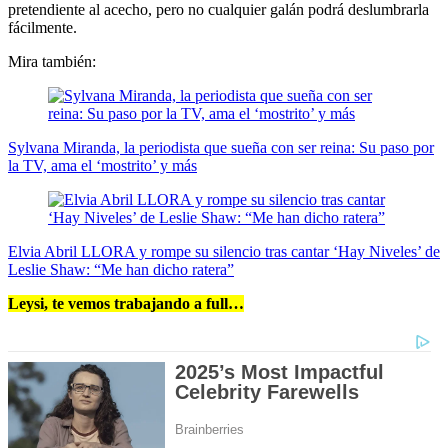
pretendiente al acecho, pero no cualquier galán podrá deslumbrarla
fácilmente.
Mira también:
Sylvana Miranda, la periodista que sueña con ser reina: Su paso por
la TV, ama el ‘mostrito’ y más
Elvia Abril LLORA y rompe su silencio tras cantar ‘Hay Niveles’ de
Leslie Shaw: “Me han dicho ratera”
Leysi, te vemos trabajando a full…