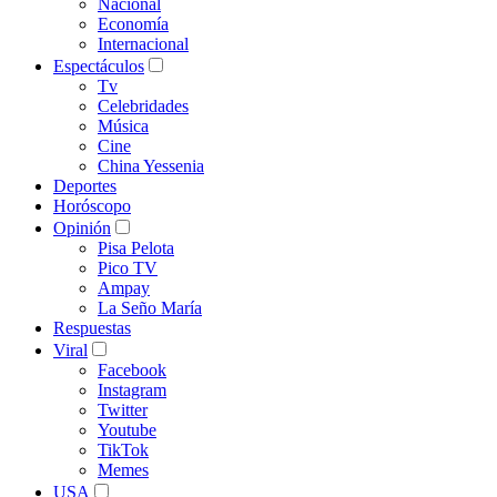
Nacional
Economía
Internacional
Espectáculos
Tv
Celebridades
Música
Cine
China Yessenia
Deportes
Horóscopo
Opinión
Pisa Pelota
Pico TV
Ampay
La Seño María
Respuestas
Viral
Facebook
Instagram
Twitter
Youtube
TikTok
Memes
USA