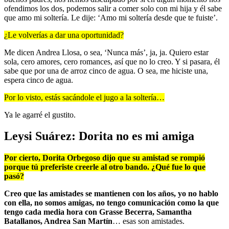
ofendimos los dos, podemos salir a comer solo con mi hija y él sabe
que amo mi soltería. Le dije: ‘Amo mi soltería desde que te fuiste’.
¿Le volverías a dar una oportunidad?
Me dicen Andrea Llosa, o sea, ‘Nunca más’, ja, ja. Quiero estar
sola, cero amores, cero romances, así que no lo creo. Y si pasara, él
sabe que por una de arroz cinco de agua. O sea, me hiciste una,
espera cinco de agua.
Por lo visto, estás sacándole el jugo a la soltería…
Ya le agarré el gustito.
Leysi Suárez: Dorita no es mi amiga
Por cierto, Dorita Orbegoso dijo que su amistad se rompió
porque tú preferiste creerle al otro bando. ¿Qué fue lo que
pasó?
Creo que las amistades se mantienen con los años, yo no hablo
con ella, no somos amigas, no tengo comunicación como la que
tengo cada media hora con Grasse Becerra, Samantha
Batallanos, Andrea San Martín
… esas son amistades.