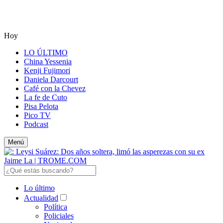
Hoy
LO ÚLTIMO
China Yessenia
Kenji Fujimori
Daniela Darcourt
Café con la Chevez
La fe de Cuto
Pisa Pelota
Pico TV
Podcast
Menú
Lo último
Actualidad
Política
Policiales