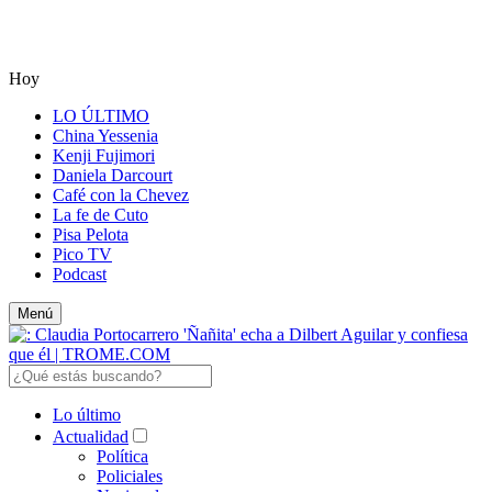
Hoy
LO ÚLTIMO
China Yessenia
Kenji Fujimori
Daniela Darcourt
Café con la Chevez
La fe de Cuto
Pisa Pelota
Pico TV
Podcast
Menú
Lo último
Actualidad
Política
Policiales