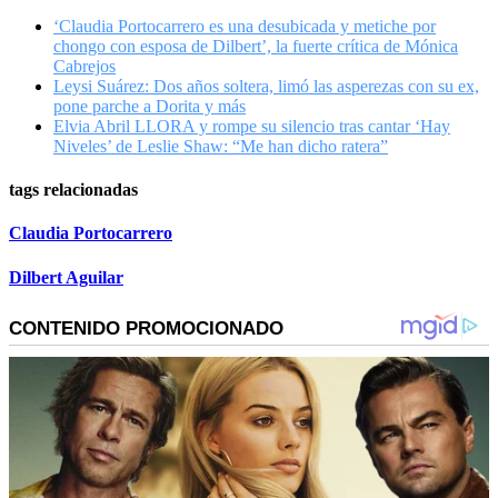
‘Claudia Portocarrero es una desubicada y metiche por
chongo con esposa de Dilbert’, la fuerte crítica de Mónica
Cabrejos
Leysi Suárez: Dos años soltera, limó las asperezas con su ex,
pone parche a Dorita y más
Elvia Abril LLORA y rompe su silencio tras cantar ‘Hay
Niveles’ de Leslie Shaw: “Me han dicho ratera”
tags relacionadas
Claudia Portocarrero
Dilbert Aguilar