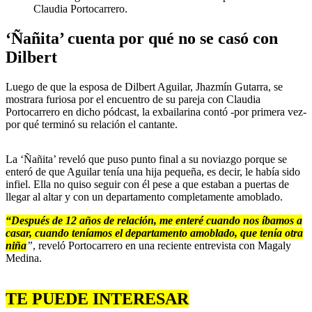
Claudia Portocarrero.
‘Ñañita’ cuenta por qué no se casó con
Dilbert
Luego de que la esposa de Dilbert Aguilar, Jhazmín Gutarra, se
mostrara furiosa por el encuentro de su pareja con Claudia
Portocarrero en dicho pódcast, la exbailarina contó -por primera vez-
por qué terminó su relación el cantante.
La ‘Ñañita’ reveló que puso punto final a su noviazgo porque se
enteró de que Aguilar tenía una hija pequeña, es decir, le había sido
infiel. Ella no quiso seguir con él pese a que estaban a puertas de
llegar al altar y con un departamento completamente amoblado.
“Después de 12 años de relación, me enteré cuando nos íbamos a
casar, cuando teníamos el departamento amoblado, que tenía otra
niña
”
, reveló Portocarrero en una reciente entrevista con Magaly
Medina.
TE PUEDE INTERESAR