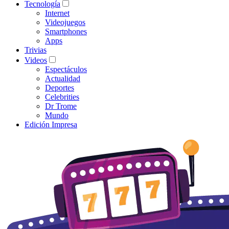
Tecnología
Internet
Videojuegos
Smartphones
Apps
Trivias
Videos
Espectáculos
Actualidad
Deportes
Celebrities
Dr Trome
Mundo
Edición Impresa