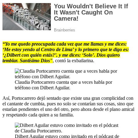
“Yo me quedo preocupada cada vez que me llamas y me dices:
‘Me estoy yendo al Centro de Lima’ y lo primero que te digo es:
‘¿Dilbert con quién estás?’, y me dices: ‘Solo’. Dios quiero
temblar. Santísimo Dios"
, contó la exbailarina.
Claudia Portocarrero cuenta que a veces habla por
teléfono con Dilbert Aguilar.
Así, Portocarrero dejó sentado que existe una gran complicidad con
el cantante de cumbia, pues no solo se contarían sus cosas, sino que
estarían pendientes el uno del otro, pero ahora desde el plano amical
y respetando cada quien a su familia.
Dilbert Aguilar estuvo como invitado en el pódcast de