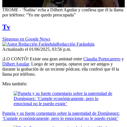
0
TROME - ‘Ñañita’ echa a Dilbert Aguilar y confiesa que él la llama
seconds
por teléfono: “Yo me quedo preocupada”
of
1
Tv
minute,
8
seconds
Síguenos en Google News
Redacción Farándula
Actualizado el 01/06/2025, 03:56 p.m.
¡LO CONTÓ! Existe una gran amistad entre
Claudia Portocarrero
y
Dilbert Aguilar
. Luego de ser pareja, optaron por ser amigos y
durante la grabación de un reciente pódcast, ella confesó que él la
llama por teléfono.
Mira también:
Pamela y su fuerte comentario sobre la paternidad de Domínguez:
‘Cumple económicamente, pero lo emocional no le puedo exigir’