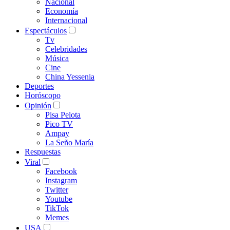
Nacional
Economía
Internacional
Espectáculos
Tv
Celebridades
Música
Cine
China Yessenia
Deportes
Horóscopo
Opinión
Pisa Pelota
Pico TV
Ampay
La Seño María
Respuestas
Viral
Facebook
Instagram
Twitter
Youtube
TikTok
Memes
USA