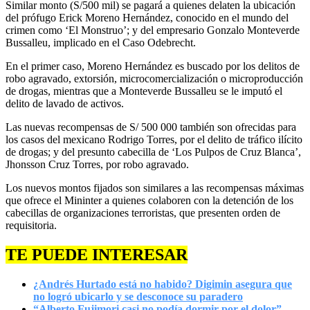
Similar monto (S/500 mil) se pagará a quienes delaten la ubicación
del prófugo Erick Moreno Hernández, conocido en el mundo del
crimen como ‘El Monstruo’; y del empresario Gonzalo Monteverde
Bussalleu, implicado en el Caso Odebrecht.
En el primer caso, Moreno Hernández es buscado por los delitos de
robo agravado, extorsión, microcomercialización o microproducción
de drogas, mientras que a Monteverde Bussalleu se le imputó el
delito de lavado de activos.
Las nuevas recompensas de S/ 500 000 también son ofrecidas para
los casos del mexicano Rodrigo Torres, por el delito de tráfico ilícito
de drogas; y del presunto cabecilla de ‘Los Pulpos de Cruz Blanca’,
Jhonsson Cruz Torres, por robo agravado.
Los nuevos montos fijados son similares a las recompensas máximas
que ofrece el Mininter a quienes colaboren con la detención de los
cabecillas de organizaciones terroristas, que presenten orden de
requisitoria.
TE PUEDE INTERESAR
¿Andrés Hurtado está no habido? Digimin asegura que
no logró ubicarlo y se desconoce su paradero
“Alberto Fujimori casi no podía dormir por el dolor”