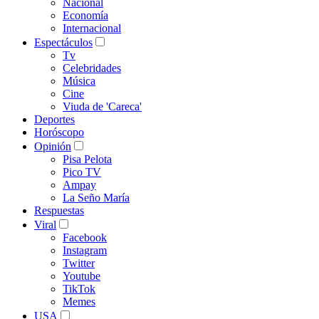
Nacional
Economía
Internacional
Espectáculos
Tv
Celebridades
Música
Cine
Viuda de 'Careca'
Deportes
Horóscopo
Opinión
Pisa Pelota
Pico TV
Ampay
La Seño María
Respuestas
Viral
Facebook
Instagram
Twitter
Youtube
TikTok
Memes
USA