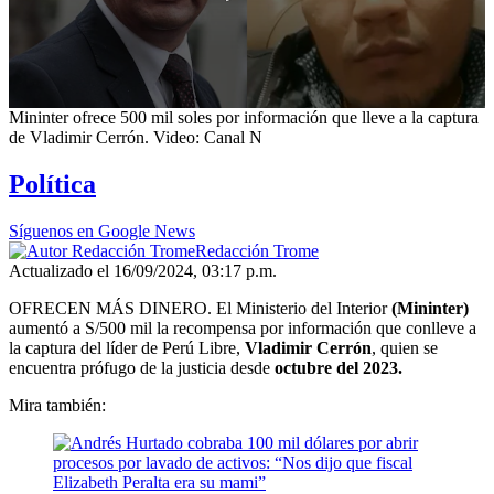
0
Mininter ofrece 500 mil soles por información que lleve a la captura
seconds
de Vladimir Cerrón. Video: Canal N
of
2
Política
minutes,
59
seconds
Síguenos en Google News
Redacción Trome
Actualizado el 16/09/2024, 03:17 p.m.
OFRECEN MÁS DINERO. El Ministerio del Interior
(Mininter)
aumentó a S/500 mil la recompensa por información que conlleve a
la captura del líder de Perú Libre,
Vladimir Cerrón
, quien se
encuentra prófugo de la justicia desde
octubre del 2023.
Mira también: