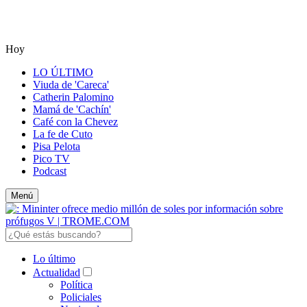
Hoy
LO ÚLTIMO
Viuda de 'Careca'
Catherin Palomino
Mamá de 'Cachín'
Café con la Chevez
La fe de Cuto
Pisa Pelota
Pico TV
Podcast
Menú
Lo último
Actualidad
Política
Policiales