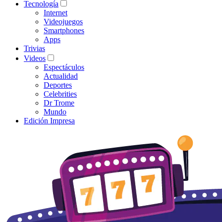
Tecnología
Internet
Videojuegos
Smartphones
Apps
Trivias
Videos
Espectáculos
Actualidad
Deportes
Celebrities
Dr Trome
Mundo
Edición Impresa