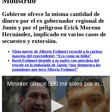
Monstruo’
Gobierne ofrece la misma cantidad de
dinero por el ex gobernador regional de
Junín y por el peligroso Erick Moreno
Hernández, implicado en varios casos de
secuestro y extorsión.
Nieta mayor de Alberto Fujimori recordó a la curiosa
mascota del expresidente: “Era como su hijita”
Kenji Fujimori despide a su padre con anécdota del
rescate en la embajada de Japón “que demuestra los
pantalones que tuvo Alberto Fujimori”
Mininter ofrece 500 mil soles por información que lleve a la captura de Vladimir Cerrón. Video: Canal N