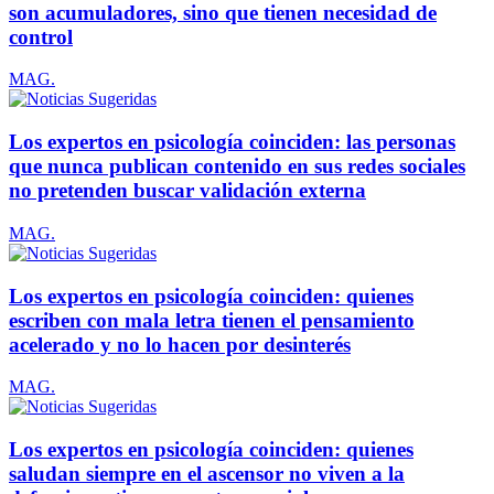
son acumuladores, sino que tienen necesidad de
control
MAG.
Los expertos en psicología coinciden: las personas
que nunca publican contenido en sus redes sociales
no pretenden buscar validación externa
MAG.
Los expertos en psicología coinciden: quienes
escriben con mala letra tienen el pensamiento
acelerado y no lo hacen por desinterés
MAG.
Los expertos en psicología coinciden: quienes
saludan siempre en el ascensor no viven a la