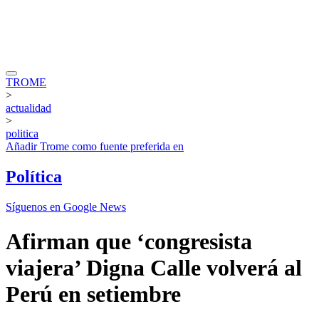
TROME
>
actualidad
>
politica
Añadir
Trome
como fuente preferida en
Política
Síguenos en Google News
Afirman que ‘congresista
viajera’ Digna Calle volverá al
Perú en setiembre