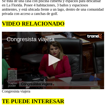
Se trata de una casa con piscina cubierta y espacios para descansar
en La Florida. Posee 4 habitaciones, 3 baños y espaciosos
ambientes, y está ubicada frente a un lago, dentro de una comunidad
privada con acceso a canchas de golf.
VIDEO RELACIONADO
Congresista viajera
0
Congresista viajera
seconds
of
TE PUEDE INTERESAR
5
minutes,