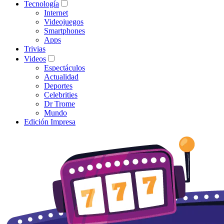
Tecnología
Internet
Videojuegos
Smartphones
Apps
Trivias
Videos
Espectáculos
Actualidad
Deportes
Celebrities
Dr Trome
Mundo
Edición Impresa