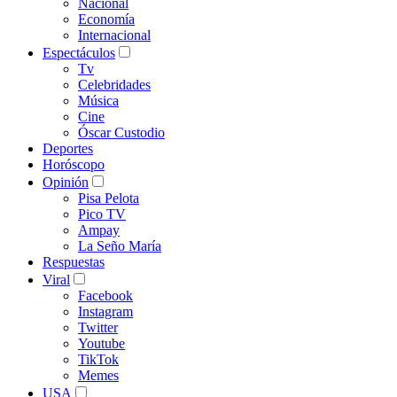
Nacional
Economía
Internacional
Espectáculos
Tv
Celebridades
Música
Cine
Óscar Custodio
Deportes
Horóscopo
Opinión
Pisa Pelota
Pico TV
Ampay
La Seño María
Respuestas
Viral
Facebook
Instagram
Twitter
Youtube
TikTok
Memes
USA