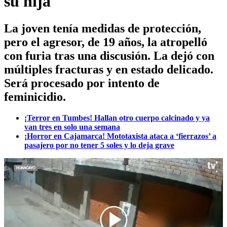
su hija
La joven tenía medidas de protección,
pero el agresor, de 19 años, la atropelló
con furia tras una discusión. La dejó con
múltiples fracturas y en estado delicado.
Será procesado por intento de
feminicidio.
¡Terror en Tumbes! Hallan otro cuerpo calcinado y ya
van tres en solo una semana
¡Horror en Cajamarca! Mototaxista ataca a ‘fierrazos’ a
pasajero por no tener 5 soles y lo deja grave