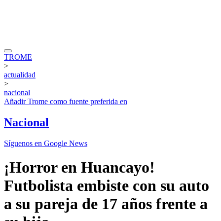
TROME
>
actualidad
>
nacional
Añadir
Trome
como fuente preferida en
Nacional
Síguenos en Google News
¡Horror en Huancayo!
Futbolista embiste con su auto
a su pareja de 17 años frente a