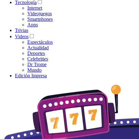
Tecnología
Internet
Videojuegos
Smartphones
Apps
Trivias
Videos
Espectáculos
Actualidad
Deportes
Celebrities
Dr Trome
Mundo
Edición Impresa