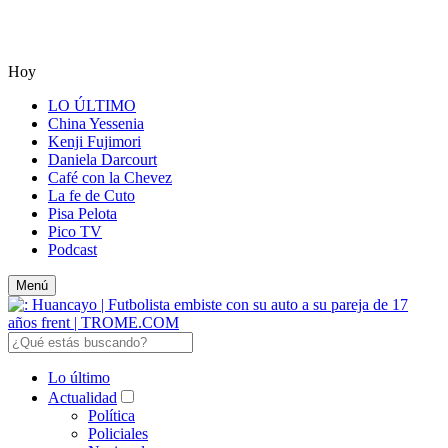
Hoy
LO ÚLTIMO
China Yessenia
Kenji Fujimori
Daniela Darcourt
Café con la Chevez
La fe de Cuto
Pisa Pelota
Pico TV
Podcast
Menú
Lo último
Actualidad
Política
Policiales