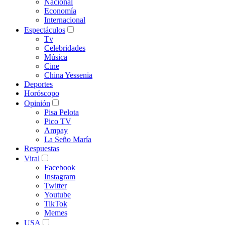
Nacional
Economía
Internacional
Espectáculos
Tv
Celebridades
Música
Cine
China Yessenia
Deportes
Horóscopo
Opinión
Pisa Pelota
Pico TV
Ampay
La Seño María
Respuestas
Viral
Facebook
Instagram
Twitter
Youtube
TikTok
Memes
USA