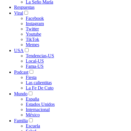
La Seño María
Respuestas
Viral
Facebook
Instagram
Twitter
Youtube
TikTok
Memes
USA
Tendencias-US
Local-US
Fama-US
Podcast
Fiesta
Las calientitas
La Fe De Cuto
Mundo
España
Estados Unidos
Internacional
México
Familia
Escuela