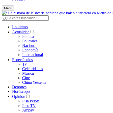
Menú
Lo último
Actualidad
Política
Policiales
Nacional
Economía
Internacional
Espectáculos
Tv
Celebridades
Música
Cine
China Yessenia
Deportes
Horóscopo
Opinión
Pisa Pelota
Pico TV
Ampay